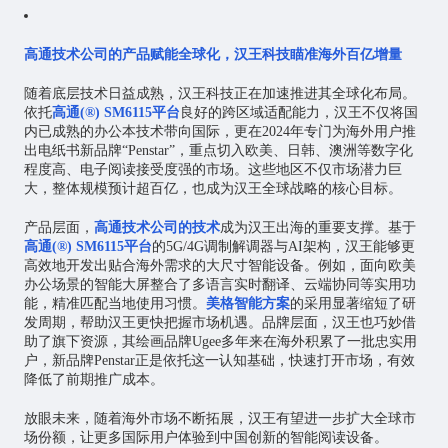
高通技术公司的产品赋能全球化，汉王科技瞄准海外百亿增量
随着底层技术日益成熟，汉王科技正在加速推进其全球化布局。
依托
高通(®) SM6115平台
良好的跨区域适配能力，汉王不仅将国
内已成熟的办公本技术带向国际，更在2024年专门为海外用户推
出电纸书新品牌“Penstar”，重点切入欧美、日韩、澳洲等数字化
程度高、电子阅读接受度强的市场。这些地区不仅市场潜力巨
大，整体规模预计超百亿，也成为汉王全球战略的核心目标。
产品层面，
高通技术公司的技术
成为汉王出海的重要支撑。基于
高通(®) SM6115平台
的5G/4G调制解调器与AI架构，汉王能够更
高效地开发出贴合海外需求的大尺寸智能设备。例如，面向欧美
办公场景的智能大屏整合了多语言实时翻译、云端协同等实用功
能，精准匹配当地使用习惯。
美格智能方案
的采用显著缩短了研
发周期，帮助汉王更快把握市场机遇。品牌层面，汉王也巧妙借
助了旗下资源，其绘画品牌Ugee多年来在海外积累了一批忠实用
户，新品牌Penstar正是依托这一认知基础，快速打开市场，有效
降低了前期推广成本。
放眼未来，随着海外市场不断拓展，汉王有望进一步扩大全球市
场份额，让更多国际用户体验到中国创新的智能阅读设备。