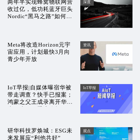
两年半实现蜂窝物联网营
深度
收过亿，低功耗蓝牙巨头
Nordic“黑马之路”如何炼
就？
Meta将改造Horizon元宇
资讯
宙应用，计划最快3月向
青少年开放
IoT早报|自媒体曝宿华被
IoT早报
带走调查？快手已报案；
鸿蒙之父王成录离开华
为；小鹏一季度净损17
亿；传盖茨预言猴痘，帮
助辉瑞准备疫苗？
研华科技罗焕城：ESG未
观点
来发展应“利他共好”