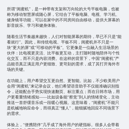
所谓“闺蜜机”，是一种带有支架和万向轮的大号平板电脑，也被
称为移动智慧屏或随心屏，它结合了平板电脑、电视、学习机、
健身镜等功能，可以在家中的不同房间自由移动，提供大屏幕的
影音娱乐、学习和健身体验。
随着生活节奏越来越快，人们对智能屏幕的期待，早已不只是“能
看就行”。因此，和传统电视、平板不同，闺蜜机并不只是一
块“更大的屏”或“可移动的平板”。它更像是一位融入生活场景的
伙伴：比电视更灵活、比平板更互动，主打随时随地陪伴与个性
化交互，而不只是内容消费。在这样的背景下，中国“闺蜜机”产
品能否真正满足用户更细致、更苛刻的需求，成了其打开海外市
场的关键。
在功能上，用户希望交互更自然、更智能。比如，不少欧美用户
会用“闺蜜机”来记录会议，他们希望语音助手不仅能准确识别指
令，还能配合手势实现快速翻页、标注重点；而在日韩市场，用
户更看重情绪感知——比如设备能“察觉”到人的情绪变化，主动
推送一首舒缓音乐或一段暖心视频。这意味着，“闺蜜机”不能只
是机械地响应命令，而得真正“懂人”，能细腻地回应不同场景下
的需求。
体验上，“便携陪伴”几乎成了海外用户的硬指标。很多人会带着