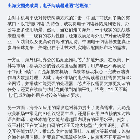
出海突围先破局，电子阅读器遭遇“芯瓶颈”
面对手机与平板对传统阅读方式的冲击，中国厂商找到了新的突
破口：以“护眼阅读”为特色，成功将电子阅读器拓展到教育、办
公等更多使用场景。然而，当它们走向海外，一个现实的挑战越
来越清晰——现有的芯片性能，还难以满足海外用户对全场景交
互、AI功能以及更高硬件标准的期待。中国电子阅读器要想真正
参与全球竞争，关键仍在于让技术扎实地匹配国际市场的需求。
一方面，海外移动办公的热潮正推动芯片加速升级。在欧美、日
韩等市场，移动办公的普及程度远超国内，用户早已不再满足
于“静止阅读”，而是频繁在机场、高铁等移动状态下完成云端协
作与大数据处理。因此，海外市场的电子阅读器往往需要支持4G
全网通，并搭载性能更强的处理器。芯片不仅需要支撑更复杂的
任务，还要在续航与功耗之间做到精细平衡。毕竟，“全天不断
电”已成为海外用户对设备的基础要求。
另一方面，海外AI应用的爆发也对算力提出了更高需求。无论是
欧美职场中常见的AI会议纪要生成，还是日韩用户依赖的实时跨
语言翻译，这些本地化功能都远超国内现有的应用水平。例如，
汉王科技正在尝试将自研的“汉王天地大模型”与文字识别、语音
交互等能力结合，推出如文档智能重排、AI朗读等新功能，以贴
合海外使用习惯。但要真正实现流畅体验，依然离不开更高性能