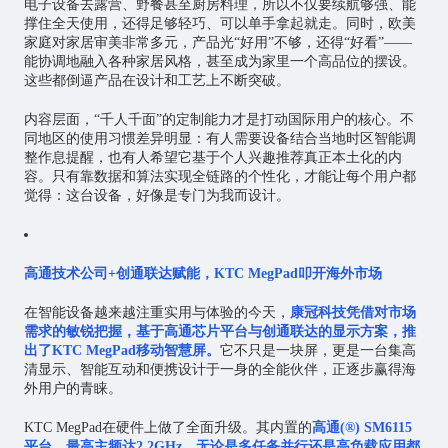
电子设备去露营、野餐甚至厨房料理，所以不仅要续航够强、能
撑住全天使用，还得足够轻巧、可以单手拿起就走。同时，欧美
家庭对家居审美非常多元，产品光“好用”不够，还得“好看”——
能协调地融入各种家居风格，甚至成为家里一个高品位的摆设。
这些都倒逼产品在设计和工艺上不断突破。
内容层面，“千人千面”的定制能力才是打动国际用户的核心。不
同地区的使用习惯差异明显：有人需要设备结合当地时区智能调
整作息提醒，也有人希望它基于个人兴趣推荐真正本土化的内
容。只有靠数据和算法实现全链路的个性化，才能让每个用户都
觉得：这台设备，好像是专门为我而设计。
高通技术公司+创通联达赋能，KTC MegPad叩开海外市场
在智能设备越来越注重实用与体验的今天，
康冠科技凭借对市场
需求的敏锐把握，基于高通芯片平台与创通联达的显示方案，推
出了KTC MegPad移动智慧屏。
它不只是一块屏，更是一台集高
清显示、智能互动和便携设计于一身的全能伙伴，正逐步赢得海
外用户的青睐。
KTC MegPad在硬件上做了全面升级。其内置的
高通(®) SM6115
平台，最高主频达2.2GHz，无论是多任务并行还是高负载应用都