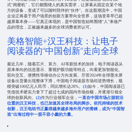
式“闺蜜机”，它们都围绕人的真实需求，让屏幕从固定在某个地
方的设备，变成了可以随时陪伴的“伙伴”。在这股潮流中，中国
企业正将基于用户场景的创新方案带向全世界，这场变革早已超
越屏幕本身——它真正体现的，是中国智造始终围绕“人”来做产
品的理念，正被越来越多的全球消费者所认可。
美格智能+汉王科技：让电子
阅读器的“中国创新”走向全球
最近几年，随着
芯片
、算力、AI等新技术的加持，电子阅读器从
原来单向的信息显示、重视护眼功能等特点，向着更加智能化、
双向交互、便携性等移动办公方向发展。尽管2024年全球墨水屏
设备出货量出现整体下滑，中国电子阅读器市场却逆势增长，规
模突破100亿元人民币，同比增长达28%。
(1)
如今，中国阅读器已
凭借技术硬实力拿下了超过七成的国内市场份额，并逐渐引领全
球的创新风向。
(2)
作为行业领军企业，
一直在中国市场占据前沿
位置的汉王科技，也已加速其全球布局的脚步。依托持续的技术
创新，汉王电纸书正赢得越来越多海外用户的青睐，成为“中国智
造”出海过程中一股不容小觑的力量。