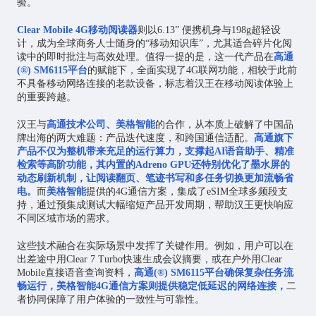
验。
Clear Mobile 4G移动阅读器
则以6.13” 便携机身与198g超轻设
计，成为全球商务人士随身的“移动知识库”，尤其适合碎片化阅
读中的即时批注与高效处理。值得一提的是，这一代产品在
高通
(®) SM6115平台
的赋能下，全面实现了4G联网功能，相较于此前
不具备移动网络连接的老款设备，标志着汉王在移动阅读体验上
的重要跨越。
汉王与
高通技术公司、美格智能
的合作，从本质上破解了中国品
牌出海的两大难题：产品迭代速度，和跨国通信适配。
高通旗下
产品不仅为整机带来充足的运行算力，支撑起AI语音助手、精准
检索等高阶功能，其内置的Adreno GPU还特别优化了墨水屏的
动态刷新机制，让阅读翻页、笔迹书写和多任务切换更加流畅省
电。
而
美格智能
提供的4G通信方案，集成了eSIM全球多频段支
持，通过预集成测试大幅缩短产品开发周期，帮助汉王更快响应
不同区域市场的需求。
这些技术融合在实际场景中发挥了关键作用。例如，用户可以在
出差途中用Clear 7 Turbo快速生成会议摘要，或在户外用Clear
Mobile直接语音查询资料，
高通(®) SM6115平台确保复杂任务流
畅运行，美格智能4G通信方案则提供稳定低延迟的网络连接，
二
者协同保障了用户体验的一致性与可靠性。