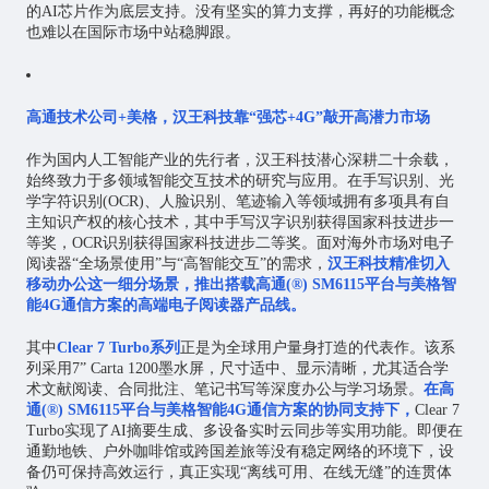
的AI芯片作为底层支持。没有坚实的算力支撑，再好的功能概念
也难以在国际市场中站稳脚跟。
高通技术公司+美格，汉王科技靠“强芯+4G”敲开高潜力市场
作为国内
人工智能
产业的先行者，汉王科技潜心深耕二十余载，
始终致力于多领域智能交互技术的研究与应用。在手写识别、光
学字符识别(OCR)、人脸识别、笔迹输入等领域拥有多项具有自
主知识产权的核心技术，其中手写汉字识别获得国家科技进步一
等奖，OCR识别获得国家科技进步二等奖。面对海外市场对电子
阅读器“全场景使用”与“高智能交互”的需求，
汉王科技精准切入
移动办公这一细分场景，推出搭载高通(®) SM6115平台与美格智
能4G通信方案的高端电子阅读器产品线。
其中
Clear 7 Turbo系列
正是为全球用户量身打造的代表作。该系
列采用7” Carta 1200墨水屏，尺寸适中、显示清晰，尤其适合学
术文献阅读、合同批注、笔记书写等深度办公与学习场景。
在高
通(®) SM6115平台与美格智能4G通信方案的协同支持下，
Clear 7
Turbo实现了AI摘要生成、多设备实时云同步等实用功能。即便在
通勤地铁、户外咖啡馆或跨国差旅等没有稳定网络的环境下，设
备仍可保持高效运行，真正实现“离线可用、在线无缝”的连贯体