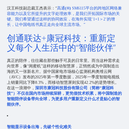
汉王科技副总裁王杰表示：“
高通
(®)
SM6115平台的跨地区网络兼
容能力以及它所提升的文字处理效率，是我们开拓国际市场的关
键。我们希望通过这样的协同效应，在海外实现‘1+1＞2’的增
长，让中国电纸书真正走向全球主流市场。”
创通联达+康冠科技：重新定
义每个人生活中的“智能伙伴”
真正的陪伴，往往藏在那些触手可及的日常里。而当这种需求走
向世界，像“闺蜜机”这样的移动智慧屏，正悄然成为中国制造出
海的又一张新名片。据中国家电市场核心监测机构奥维云网
（AVC）发布的2025年第一季度数据，2025年一季度智能电视线
上销量同比下降8.3%，而移动智慧屏则实现42.2%的逆势增长。
在这一浪潮中，
深圳市康冠科技股份有限公司（简称“康冠科
技”）不仅在国内市场持续深耕，更凭借技术积累，将中国制造的
智能陪伴设备带向全球，为更多用户重新定义什么才是贴心的智
能伙伴。
智能显示设备出海，先破个性化难关