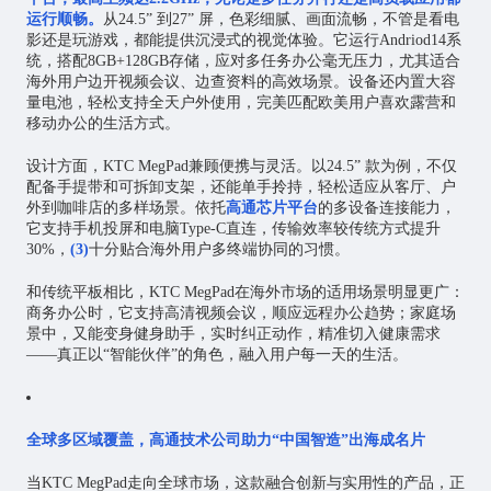
运行顺畅。
从24.5” 到27” 屏，色彩细腻、画面流畅，不管是看电
影还是玩游戏，都能提供沉浸式的视觉体验。它运行Andriod14系
统，搭配8GB+128GB存储，应对多任务办公毫无压力，尤其适合
海外用户边开视频会议、边查资料的高效场景。设备还内置大容
量电池，轻松支持全天户外使用，完美匹配欧美用户喜欢露营和
移动办公的生活方式。
设计方面，KTC MegPad兼顾便携与灵活。以24.5” 款为例，不仅
配备手提带和可拆卸支架，还能单手拎持，轻松适应从客厅、户
外到咖啡店的多样场景。依托
高通芯片平台
的多设备连接能力，
它支持手机投屏和电脑Type-C直连，传输效率较传统方式提升
30%，
(3)
十分贴合海外用户多终端协同的习惯。
和传统平板相比，KTC MegPad在海外市场的适用场景明显更广：
商务办公时，它支持高清视频会议，顺应远程办公趋势；家庭场
景中，又能变身健身助手，实时纠正动作，精准切入健康需求
——真正以“智能伙伴”的角色，融入用户每一天的生活。
全球多区域覆盖，高通技术公司助力“中国智造”出海成名片
当KTC MegPad走向全球市场，这款融合创新与实用性的产品，正