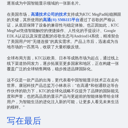
逐渐成为中国智能显示领域的一张新名片。
在美国市场，
高通技术公司的技术
支持成为KTC MegPad站稳脚跟
的关键，其所使用的
高通(®) SM6115平台
通过了谷歌的严格认
证，从底层保障了设备的兼容性与稳定体验。也正因如此，KTC
MegPad凭借智能触控的便捷操作、人性化的手提设计、Google
EDLA认证以及深度适配的谷歌生态与Andriod14系统，精准契合
了美国用户对“无缝连接”的真实需求。产品上市后，迅速成为当
地市场的一匹黑马，收获了大量积极反馈。
全球布局方面，KTC以欧美、日本等成熟市场为起点，通过线上
线下渠道协同发力，逐步拓展至更多国家和地区，正在构建一张
覆盖广泛的全球销售网络，稳步推进品牌国际化。
这不仅是一款产品的出海，更代表着中国智能显示技术正在走向
世界。康冠科技产品总监万小林表示：“在高通*和创通联达等合
作伙伴的助力下，KTC的全球化战略不仅提升了品牌的国际能见
度和声誉，也把高品质的显示产品与更超前的智能体验带给全球
用户，为智能生活的进化注入新的可能，让更多人看见未来生活
的模样。”
写在最后