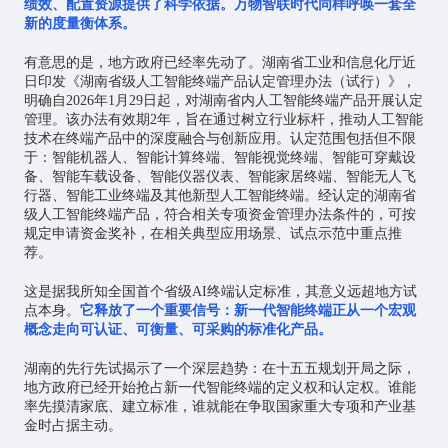
绩效、配置资源提供了科学依据。万物智联时代同样呼唤一套全
新的度量衡体系。
有意思的是，地方政府已经率先动了。湖南省工业和信息化厅近
日印发《湖南省级人工智能终端产品认定管理办法（试行）》，
明确自2026年1月29日起，对湖南省内人工智能终端产品开展认定
管理。该办法有效期2年，旨在通过树立行业标杆，推动人工智能
技术在终端产品中的深度融合与创新应用。认定范围包括但不限
于：智能机器人、智能计算终端、智能视觉终端、
智能可穿戴
设
备、智能车载设备、智能仪器仪表、智能家居终端、智能无人飞
行器、智能工业终端及其他新型人工智能终端。经认定的湖南省
级人工智能终端产品，符合相关专项资金管理办法条件的，可按
规定申请资金奖补，在相关典型应用场景、试点示范中重点推
荐。
这是据我所知全国首个省级AI终端认定标准，其意义远超地方试
点本身。
它释放了一个重要信号：新一代智能终端正从一个宏观
概念走向可认证、可衡量、可采购的标准化产品。
湖南的先行先试揭示了一个深层趋势：在十五五规划开局之际，
地方政府已经开始抢占新一代智能终端的定义权和认定权。谁能
率先摸清家底、建立标准，谁就能在争取国家重大专项和产业基
金时占据主动。