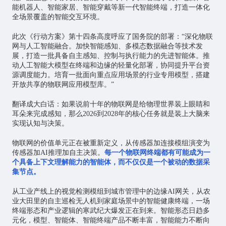
能机器人、
智能家居
、智能穿戴等新一代智能终端，打造一体化
全场景覆盖的智能交互环境。
此次《行动方案》第十四条高度呼应了国务院的部署：“深化物联
网与人工智能融合。加快智能感知、多模态数据融合等技术发
展，打造一批具备自主感知、控制与执行能力的先进智能体。推
动人工智能大模型在终端和边缘的轻量化部署，协同提升平台资
源调度能力。培育一批面向重点应用场景的行业专用模型，搭建
开放共享的
物联网应用
模型库。”
翻译成大白话：如果说前十年的物联网是给物理世界装上眼睛和
耳朵来完成感知，那么2026到2028年的核心任务就是装上大脑来
实现认知与决策。
物联网的价值单元正在被重新定义，从传感器加连接模组演变为
传感器加AI推理加自主决策。
每一个物联网终端都有可能成为一
个具备上下文理解能力的智能体，而不仅仅是一个被动的数据采
集节点。
从工业产线上的视觉检测模组到城市管理中的边缘AI网关，从农
业大田里的自主巡检无人机到家庭场景中的智能健康终端，一场
终端形态和产业逻辑的寒武纪大爆发正在到来。智能形态日趋多
元化，模型、智能体、智能终端产品不断丰富，智能能力不断向