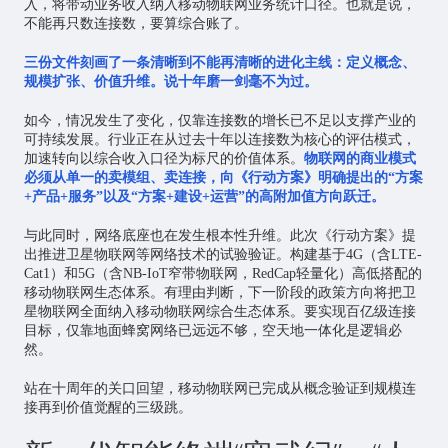
入，将带动业务收入纳入移动物联网业务统计口径。也就是说，
不能再只数连接数，要算综合账了。
三份文件刻画了一条清晰到不能再清晰的进化主线：定义概念、
规模扩张、价值升维。说十年磨一剑毫不为过。
如今，情况发生了变化，仅靠连接数的增长已不足以支撑产业的
可持续发展。行业正在从过去十年以连接数为核心的评估模式，
加速转向以综合收入口径为标尺的价值体系。
物联网的商业模式
必须从单一的卖模组、卖连接，向《行动方案》明确提出的“方案
+产品+服务”以及“方案+建设+运营”的高附加值方向跃迁。
与此同时，网络底座也在发生根本性升维。此次《行动方案》提
出推进卫星物联网等网络技术的试验验证。构建基于4G（含LTE-
Cat1）和5G（含NB-IoT窄带物联网，RedCap轻量化）高低搭配的
移动物联网生态体系。有理由判断，下一阶段的政策方向将把卫
星物联网全面纳入移动物联网综合生态体系。要实现百亿级连接
目标，仅靠地面蜂窝网络已远远不够，空天地一体化是逻辑必
然。
站在十周年的关口回望，移动物联网已完成从概念验证到规模连
接再到价值觉醒的三级跳。