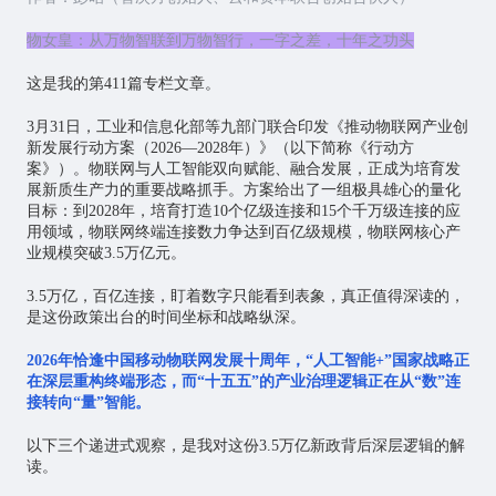
物女皇：从万物智联到万物智行，一字之差，十年之功头
这是我的第411篇专栏文章。
3月31日，工业和信息化部等九部门联合印发《推动
物联网
产业创
新发展行动方案（2026—2028年）》（以下简称《行动方
案》）。物联网与
人工智能
双向赋能、融合发展，正成为培育发
展新质生产力的重要战略抓手。方案给出了一组极具雄心的量化
目标：到2028年，培育打造10个亿级连接和15个千万级连接的应
用领域，物联网终端连接数力争达到百亿级规模，物联网核心产
业规模突破3.5万亿元。
3.5万亿，百亿连接，盯着数字只能看到表象，真正值得深读的，
是这份政策出台的时间坐标和战略纵深。
2026年恰逢中国移动物联网发展十周年，“人工智能+”国家战略正
在深层重构终端形态，而“十五五”的产业治理逻辑正在从“数”连
接转向“量”智能。
以下三个递进式观察，是我对这份3.5万亿新政背后深层逻辑的解
读。