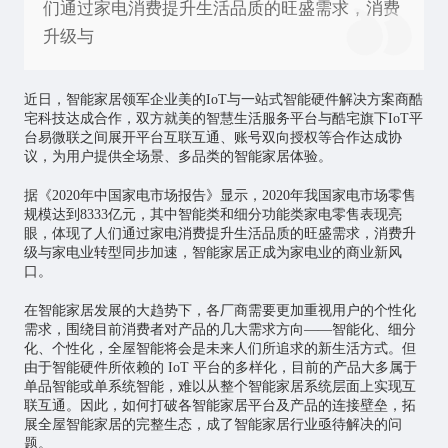
们通过家电消费提升生活品质的旺盛需求，消费
升级与
近日，
智能家居
领军企业美的IoT与一站式智能硬件解决方案商酷
宅科技达成合作，双方就美的智慧生活服务平台与酷宅旗下IoT平
台易微联之间展开平台互联互通、账号双向授权等合作达成协
议，为用户提供全场景、多品类的智能家居体验。
据《2020年中国家电市场报告》显示，2020年我国家电市场零售
规模达到8333亿元，其中智能类和细分功能类家电零售表现亮
眼，体现了人们通过家电消费提升生活品质的旺盛需求，消费升
级与家电业转型同步加速，智能家居正成为家电业的商业新风
口。
在智能家居发展的大趋势下，各厂商需要更加重视用户的个性化
需求，围绕目前消费者对产品的几大需求方向——智能化、细分
化、个性化，全屋智能将会是未来人们所追求的新生活方式。但
由于智能硬件所依赖的 IoT 平台的多样化，目前的产品大多属于
单品智能或单系统智能，难以从整个智能家居系统层面上实现互
联互通。因此，如何打破各智能家居平台及产品的连接壁垒，拓
展全屋智能家居的完整生态，成了智能家居行业亟待解决的问
题。