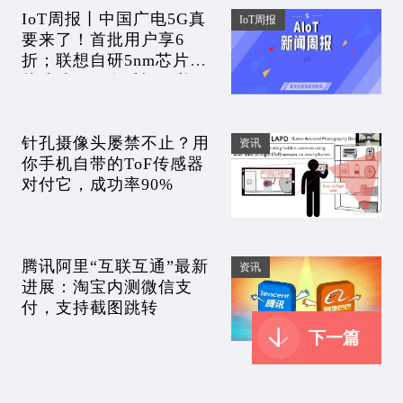
IoT周报丨中国广电5G真
IoT周报
要来了！首批用户享6
折；联想自研5nm芯片流
片成功，网友质疑；美国
全面禁止中国电池？比亚
迪霸气回应
针孔摄像头屡禁不止？用
资讯
你手机自带的ToF传感器
对付它，成功率90%
腾讯阿里“互联互通”最新
资讯
进展：淘宝内测微信支
付，支持截图跳转
下一篇