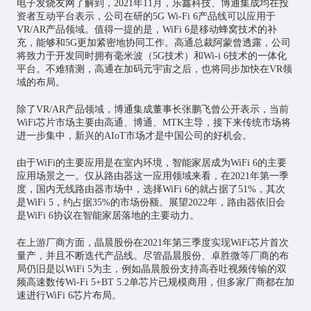
电子发烧友网了解到，2021年11月，乐鑫科技、博通集成均在投
资者互动平台表示，公司在研的5G Wi-Fi 6产品线可以应用于
VR/AR产品领域。值得一提的是，WiFi 6是移动蜂窝技术的补
充，能够和5G更加紧密地协同工作。高通总裁阿蒙曾透露，公司
将致力于开发同时拥有毫米波（5G技术）和Wi-i 6技术的一体化
平台。不难猜测，高通在加码
元宇宙
之后，也将同步加快在VR领
域的布局。
除了VR/AR产品领域，博通集成董事长张鹏飞曾公开表示，当前
WiFi芯片市场主要由高通、博通、MTK主导，接下来传统市场将
进一步集中，新兴的AIoT市场才是中国公司的好机会。
由于WiFi的主要应用是在室内环境，智能家居成为WiFi 6的主要
应用场景之一。仅从路由器这一应用领域来看，在2021年第一季
度，国内无线路由器市场中，选择WiFi 6的就占据了51%，其次
是WiFi 5，约占据35%的市场份额。展望2022年，路由器依旧会
是WiFi 6协议在智能家居落地的主要动力。
在上游厂商方面，晶晨股份在2021年第三季度实现WiFi芯片首次
量产，并且不断迭代产品线。尽管晶晨股份、卓胜微等厂商的布
局仍旧是以WiFi 5为主，例如晶晨股份支持高吞吐视频传输的双
频高速数传Wi-Fi 5+BT 5.2单芯片已规模商用，但多家厂商都在加
速进行WiFi 6芯片布局。