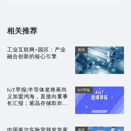
相关推荐
工业互联网+园区：产业
资讯
融合创新的核心引擎
IoT早报|半导体老将蒋尚
IoT早报
义加盟鸿海，直接向董事
长汇报；紫晶存储欺诈发
行，或成科创板退市第一
股；传荣耀拟借壳上市；
刘强东心系兄弟
中国泰尔实验室颁发首家
资讯