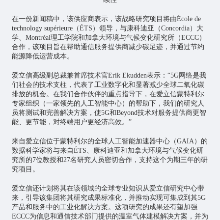
在一份新闻稿中，该供应商表示，该战略研究项目将由École de
technology supérieure（ÉTS）领导，与康科迪亚（Concordia）大
学、Montréal理工学院和加拿大环境与气候变化研究所（ECCC）
合作，该项目旨在帮助通信服务提供商减少碳足迹，并通过节约
能源降低运营成本。
爱立信高级副总裁兼首席技术官Erik Ekudden表示：“5G网络是我
们社会的技术支柱，代表了工业数字化和显著减少全球二氧化碳
排放的机会。在我们合作伙伴的重点指导下，在爱立信蒙特利尔
专家组织（一家领先的人工智能中心）的帮助下，我们的研究人
员将测试和完善解决方案，使5G和Beyond技术对服务提供商更智
能、更节能，对终端用户更经济高效。”
来自爱立信位于蒙特利尔的全球人工智能加速器中心（GAIA）的
数据科学家将与来自ÉTS、康科迪亚和加拿大环境与气候变化研
究所的7位教授和27名研究人员密切合作，支持这个为期三年的研
究项目。
爱立信还计划将其在该领域的全球专业知识从爱立信研究中心带
来，引导该集团将其研究成果标准化，并推动实现可集成到其5G
产品和服务中的工业化解决方案。这项研究的成果还有望加强
ECCC为信息和通信技术部门提供的温室气体建模解决方案，并为