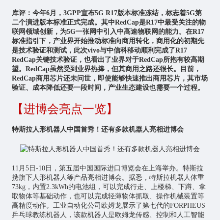
库评：今年6月，3GPP宣布5G R17版本标准冻结，标志着5G第
二个演进版本标准正式完成。其中RedCap是R17中最受关注的物
联网领域创新，为5G一张网中引入中高速物联网的能力。在R17
标准指引下，产业界开始推动标准向商用转化，商用化的初期先
是技术验证和测试，此次vivo与中信科移动顺利完成了R17
RedCap关键技术验证，也看出了业界对于RedCap所抱有较高期
望。RedCap虽然受到业界热捧，但其商用之路还很长。目前，
RedCap商用芯片还未问世，即使能够快速推出商用芯片，其市场
验证、成本降低还要一段时间，产业生态建设也需要一个过程。
【进博会亮点一览】
特斯拉人形机器人中国首秀！还有多款机器人亮相进博会
11月5日-10日，第五届中国国际进口博览会在上海举办。特斯拉
携旗下人形机器人等产品亮相进博会。据悉，特斯拉机器人体重
73kg，内置2.3kWh的电池组，可以完成行走、上楼梯、下蹲、拿
取物体等基础动作，也可以完成轻薄物体抓取、操作机械装置等
高精度动作。工业自动化公司欧姆龙展示了第七代的FORPHEUS
乒乓球教练机器人，该款机器人是欧姆龙传感、控制和
人工智能