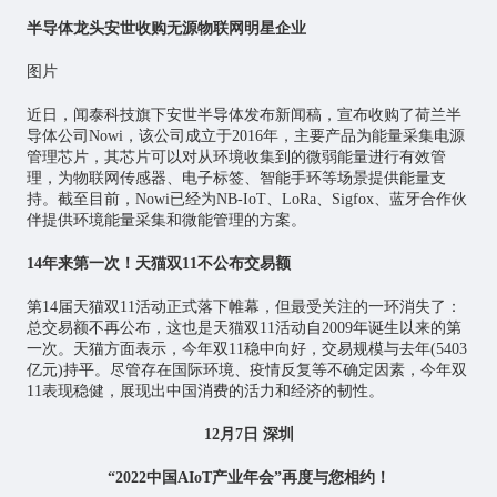
半导体龙头安世收购无源物联网明星企业
图片
近日，闻泰科技旗下安世半导体发布新闻稿，宣布收购了荷兰半
导体公司Nowi，该公司成立于2016年，主要产品为能量采集电源
管理
芯片
，其芯片可以对从环境收集到的微弱能量进行有效管
理，为物联网传感器、电子标签、智能手环等场景提供能量支
持。截至目前，Nowi已经为NB-IoT、LoRa、Sigfox、蓝牙合作伙
伴提供环境能量采集和微能管理的方案。
14年来第一次！天猫双11不公布交易额
第14届天猫双11活动正式落下帷幕，但最受关注的一环消失了：
总交易额不再公布，这也是天猫双11活动自2009年诞生以来的第
一次。天猫方面表示，今年双11稳中向好，交易规模与去年(5403
亿元)持平。尽管存在国际环境、疫情反复等不确定因素，今年双
11表现稳健，展现出中国消费的活力和经济的韧性。
12月7日 深圳
“2022中国AIoT产业年会”再度与您相约！