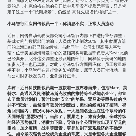
道: “我想为这些决定以及我们如何走到今天这一步负责”。值得注
意的是，扎克伯格在他的公开信中几乎没有提及
元宇宙
，只是肯
定了这是一个“长期愿景”，仍然是“高优先级增长领域”之一。
小马智行回应网传裁员一半：称消息不实，正常人员流动
近日，网传自动驾驶头部公司小马智行内部正在进行业务调整：
基础架构与数据部门缩编，人员优化比例达50%，其中隶属该部
门的上海Data部已经被解散。与此同时，公司出现高层人事动
荡：位于美国加州研发中心的基础架构与数据部负责人Kevin此前
已经离开。此外这次调整还涉及地图部门，同样位于美研的地图
负责人冯一也已离职。对此，小马智行方面回应称，员工数量减
半不实，小马智行在进行业务架构调整，属于人员正常流动。目
前公司财务状况良好，业务运转正常。
库评：近日科技圈裁员潮一波接着一波席卷而来，包括Mate、英
特尔、高通以及刚刚被马斯克收购的推特等全球知名企业，都宣
布了裁员计划们，暂时比较“安全”的苹果、亚马逊等巨头过的也
并不“安逸”，虽然没有裁员计划流出，但也纷纷冻结了招聘。视
角回到国内，情况同样不乐观，一大批知名企业在这个寒冷的冬
天同样是“瑟瑟发抖”。当然了，覆巢之下，难有安卵。全球持续
的经济形势低迷，消费力下降，导致各个公司营收出现了罕见的
困难，加之疫情、战争等因素，更是加剧了宏观经济的不确定
性。如今紧衣缩食已经成为企业的常态，只是希望各大企业能够