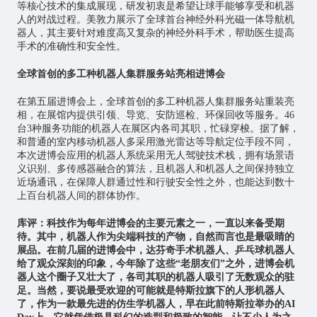
等核心技术的集成展现，研发初衷是希望让球手能够享受和机器
人的对战过程。美敦力展示了全球首台神经外科光磁一体导航机
器人，其主要针对难度高又复杂的神经外科手术，帮助医生提高
手术的准确性和安全性。
全球首创的多工种机器人集群服务站亮相进博会
在第五届进博会上，全球首创的多工种机器人集群服务站重装亮
相，在展馆内提供引领、导览、安防巡检、环保回收等服务。46
台3种服务功能的机器人在展区内各司其职，忙碌穿梭。据了解，
和普通的室内移动机器人多采用激光雷达等导航定位手段不同，
本次进博会应用的机器人系统采用
无人驾驶
技术栈，拥有场景语
义识别、多传感器融合的算法，且机器人和机器人之间保持独立
近场通讯，在保障人群通过性和行驶安全性之外，也能达到数十
上百台机器人间的群体协作。
库评：科技作为每年进博会的主要元素之一，一直以来备受期
待。其中，机器人作为尖端科技的产物，自然而言也是最吸睛的
展品。在前几届的进博会中，达芬奇手术机器人、乒乓球机器人
给了观众深刻的印象，今年除了这些“老朋友们”之外，进博会机
器人这个圈子又壮大了，各司其职的机器人吸引了无数观众的驻
足。当然，要说最受欢迎的可能就是特斯拉旗下的人形机器人
了，作为一款最先进的仿生学机器人，早在此前特斯拉举办的AI