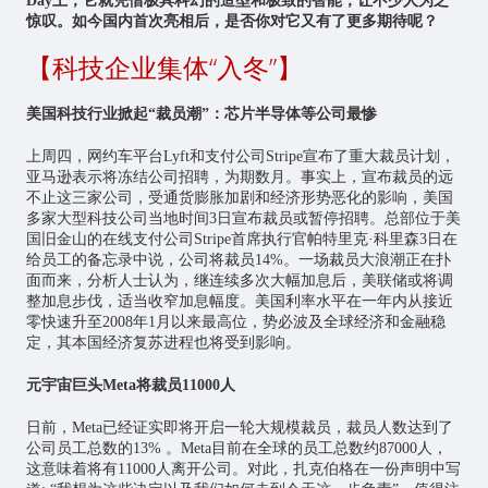
Day上，它就凭借极具科幻的造型和极致的智能，让不少人为之
惊叹。如今国内首次亮相后，是否你对它又有了更多期待呢？
【科技企业集体“入冬”】
美国科技行业掀起“裁员潮”：芯片半导体等公司最惨
上周四，网约车平台Lyft和支付公司Stripe宣布了重大裁员计划，
亚马逊表示将冻结公司招聘，为期数月。事实上，宣布裁员的远
不止这三家公司，受通货膨胀加剧和经济形势恶化的影响，美国
多家大型科技公司当地时间3日宣布裁员或暂停招聘。总部位于美
国旧金山的在线支付公司Stripe首席执行官帕特里克·科里森3日在
给员工的备忘录中说，公司将裁员14%。一场裁员大浪潮正在扑
面而来，分析人士认为，继连续多次大幅加息后，美联储或将调
整加息步伐，适当收窄加息幅度。美国利率水平在一年内从接近
零快速升至2008年1月以来最高位，势必波及全球经济和金融稳
定，其本国经济复苏进程也将受到影响。
元宇宙巨头Meta将裁员11000人
日前，Meta已经证实即将开启一轮大规模裁员，裁员人数达到了
公司员工总数的13% 。Meta目前在全球的员工总数约87000人，
这意味着将有11000人离开公司。对此，扎克伯格在一份声明中写