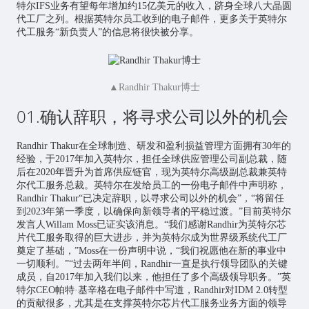
特尔IFS业务有望每年增加约15亿美元的收入，跻身全球八大晶圆
代工厂之列。根据英特尔员工收到的电子邮件，更多关于英特尔
代工服务“新负责人”的信息将很快被分享。
▲Randhir Thakur博士
01.确认辞职，将寻求公司以外的机会
Randhir Thakur在全球制造、研发和盈利损益管理方面拥有30年的
经验，于2017年加入英特尔，担任全球供应管理公司副总裁，随
后在2020年晋升为首席供应链官，现为英特尔高级副总裁兼英特
尔代工服务总裁。英特尔在发给员工的一份电子邮件中声明称，
Randhir Thakur“已决定辞职，以寻求公司以外的机会”，“将留任
到2023年第一季度，以确保向新领导者的平稳过渡。”目前英特尔
发言人Willam Moss已证实该消息。“我们感谢Randhir为英特尔芯
片代工服务取得的巨大进步，并为英特尔成为世界级系统代工厂
奠定了基础，”Moss在一份声明中说，“我们祝愿他在新的事业中
一切顺利。”“过去两年半间，Randhir一直是执行领导团队的关键
成员，自2017年加入我们以来，他担任了多个高级领导职务。”英
特尔CEO帕特·基辛格在电子邮件中写道，Randhir对IDM 2.0转型
的贡献很多，尤其是在支撑英特尔芯片代工服务业务方面的领导