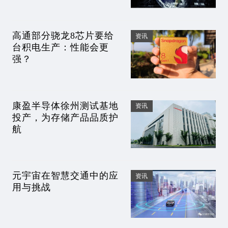
Cinterion「险胜」广和通
高通部分骁龙8芯片要给
资讯
台积电生产：性能会更
强？
康盈半导体徐州测试基地
资讯
投产，为存储产品品质护
航
元宇宙在智慧交通中的应
资讯
用与挑战