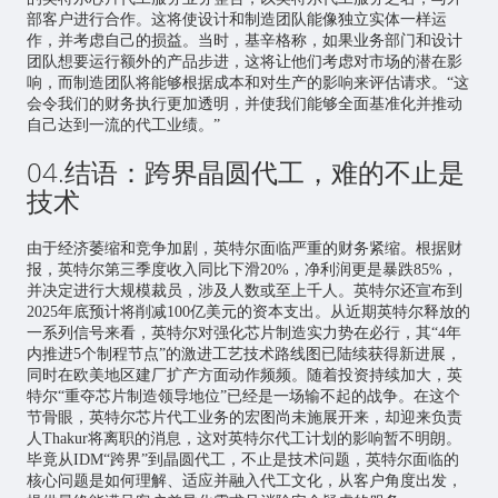
部客户进行合作。这将使设计和制造团队能像独立实体一样运
作，并考虑自己的损益。当时，基辛格称，如果业务部门和设计
团队想要运行额外的产品步进，这将让他们考虑对市场的潜在影
响，而制造团队将能够根据成本和对生产的影响来评估请求。“这
会令我们的财务执行更加透明，并使我们能够全面基准化并推动
自己达到一流的代工业绩。”
04.结语：跨界晶圆代工，难的不止是
技术
由于经济萎缩和竞争加剧，英特尔面临严重的财务紧缩。根据财
报，英特尔第三季度收入同比下滑20%，净利润更是暴跌85%，
并决定进行大规模裁员，涉及人数或至上千人。英特尔还宣布到
2025年底预计将削减100亿美元的资本支出。从近期英特尔释放的
一系列信号来看，英特尔对强化芯片制造实力势在必行，其“4年
内推进5个制程节点”的激进工艺技术路线图已陆续获得新进展，
同时在欧美地区建厂扩产方面动作频频。随着投资持续加大，英
特尔“重夺芯片制造领导地位”已经是一场输不起的战争。在这个
节骨眼，英特尔芯片代工业务的宏图尚未施展开来，却迎来负责
人Thakur将离职的消息，这对英特尔代工计划的影响暂不明朗。
毕竟从IDM“跨界”到晶圆代工，不止是技术问题，英特尔面临的
核心问题是如何理解、适应并融入代工文化，从客户角度出发，