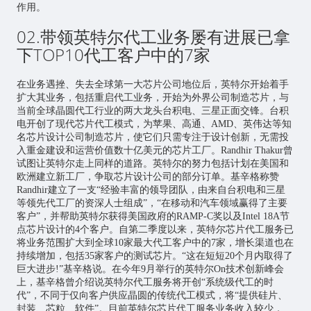
作用。
02.带领英特尔代工业务屡有进展已拿
下TOP10代工客户中的7家
在业务遇挫、失去全球第一大芯片公司地位后，英特尔开始着手
扩大其业务，包括重启代工业务，开始为外界公司制造芯片，与
当前全球晶圆代工行业的两大龙头台积电、三星正面交锋。台积
电开创了现代芯片代工模式，为苹果、高通、AMD、英伟达等知
名芯片设计公司制造芯片，使它们只需专注于设计创新，无需投
入重金建设和运营价值数十亿美元的芯片工厂。Randhir Thakur曾
试图让英特尔走上同样的道路。英特尔的努力包括计划在美国和
欧洲建立新工厂，争取芯片设计公司的部分订单。基辛格称赞
Randhir建立了一支“经验丰富的领导团队，由来自台积电和三星
等领先代工厂的资深人士组成”，“在移动和汽车领域赢得了主要
客户”，并帮助英特尔获得美国政府的RAMP-C奖以及Intel 18A节
点芯片设计的4个客户。自第二季度以来，英特尔芯片代工服务已
将业务范围扩大到全球10家最大代工客户中的7家，增长渠道也在
持续增加，包括35家客户的测试芯片。“这在短短20个月内取得了
巨大进步!”基辛格说。在今年9月举行的英特尔On技术创新峰会
上，基辛格曾介绍说英特尔代工服务将开创“系统级代工的时
代”，不同于仅向客户供应晶圆的传统代工模式，将“提供硅片、
封装、芯粒、软件”。目前英特尔芯片代工服务业务收入较少，