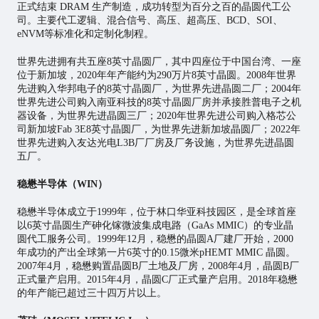
正式结束 DRAM 生产制造，成功转型为百分之百的晶圆代工公
司。主要代工逻辑、混合信号、高压、超高压、BCD、SOI、
eNVM等标准化和定制化制程。
世界先进拥有共五座8英寸晶圆厂，其中四座位于中国台湾、一座
位于新加坡，2020年年产能约为290万片8英寸晶圆。2008年世界
先进购入华邦电子的8英寸晶圆厂，为世界先进晶圆二厂；2004年
世界先进公司购入南亚科技的8英寸晶圆厂房并承接胜普电子之机
器设备，为世界先进晶圆三厂；2020年世界先进公司购入格芯公
司新加坡Fab 3E8英寸晶圆厂，为世界先进新加坡晶圆厂；2022年
世界先进购入友达光电L3B厂厂房及厂务设施，为世界先进晶圆
五厂。
稳懋半导体（WIN）
稳懋半导体成立于1999年，位于林口华亚科技园区，是全球首座
以6英寸晶圆生产砷化镓微波集成电路（GaAs MMIC）的专业晶
圆代工服务公司。1999年12月，稳懋的晶圆A厂建厂开始，2000
年成功的产出全球第一片6英寸的0.15微米pHEMT MMIC 晶圆。
2007年4月，稳懋购置晶圆B厂土地及厂房，2008年4月，晶圆B厂
正式量产启用。2015年4月，晶圆C厂正式量产启用。2018年稳懋
的年产能已超过三十四万片以上。