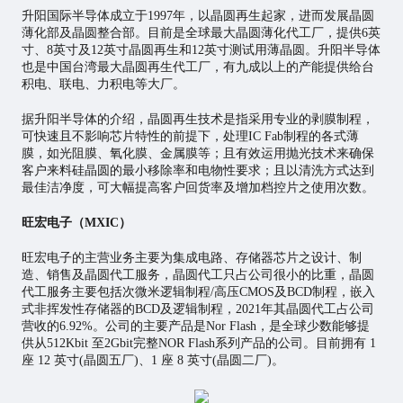
升阳国际半导体成立于1997年，以晶圆再生起家，进而发展晶圆
薄化部及晶圆整合部。目前是全球最大晶圆薄化代工厂，提供6英
寸、8英寸及12英寸晶圆再生和12英寸测试用薄晶圆。升阳半导体
也是中国台湾最大晶圆再生代工厂，有九成以上的产能提供给台
积电、联电、力积电等大厂。
据升阳半导体的介绍，晶圆再生技术是指采用专业的剥膜制程，
可快速且不影响芯片特性的前提下，处理IC Fab制程的各式薄
膜，如光阻膜、氧化膜、金属膜等；且有效运用抛光技术来确保
客户来料硅晶圆的最小移除率和电物性要求；且以清洗方式达到
最佳洁净度，可大幅提高客户回货率及增加档控片之使用次数。
旺宏电子（MXIC）
旺宏电子的主营业务主要为集成电路、存储器芯片之设计、制
造、销售及晶圆代工服务，晶圆代工只占公司很小的比重，晶圆
代工服务主要包括次微米逻辑制程/高压CMOS及BCD制程，嵌入
式非挥发性存储器的BCD及逻辑制程，2021年其晶圆代工占公司
营收的6.92%。公司的主要产品是Nor Flash，是全球少数能够提
供从512Kbit 至2Gbit完整NOR Flash系列产品的公司。目前拥有 1
座 12 英寸(晶圆五厂)、1 座 8 英寸(晶圆二厂)。