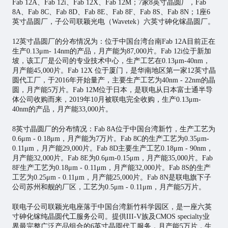
Fab 12A、Fab 12i、Fab 12X、Fab 12M；7家8英寸晶圆厂，Fab
8A、Fab 8C、Fab 8D、Fab 8E、Fab 8F、Fab 8S、Fab 8N；1座6
英寸晶圆厂，子公司联颖光电（Wavetek）六英寸砷化镓晶圆厂。
12英寸晶圆厂的分布情况为：位于中国台湾台南Fab 12A目前正在
生产0.13μm- 14nm的产品，月产能为87,000片。Fab 12i位于新加
坡，该工厂是公司的专业技术中心，生产工艺在0.13μm-40nm，
月产能45,000片。Fab 12X 位于厦门，是华南地区第一家12英寸晶
圆代工厂，于2016年开始量产，主要生产工艺为40nm - 22nm的晶
圆，月产能5万片。Fab 12M位于日本，是联电从日本富士通半导
体公司收购而来，2019年10月被联电完全收购，生产0.13μm-
40nm的产品，月产能33,000片。
8英寸晶圆厂的分布情况：Fab 8A位于中国台湾新竹，生产工艺为
0.6μm - 0.18μm，月产能为7万片。Fab 8C的生产工艺为0.35μm-
0.11μm，月产能29,000片。Fab 8D主要生产工艺0.18μm - 90nm，
月产能32,000片。Fab 8E为0.6μm-0.15μm，月产能35,000片。Fab
8F生产工艺为0.18μm - 0.11μm，月产能32,000片。Fab 8S的生产
工艺为0.25μm - 0.11μm，月产能25,000片。Fab 8N是联电旗下子
公司苏州和舰的厂区，工艺为0.5μm - 0.11μm，月产能5万片。
联电子公司联颖光电座落于中国台湾新竹科学园区，是一座六英
寸砷化镓纯晶圆代工服务公司。提供III-V族及CMOS specialty业
界最完整广泛产品组合的6英寸晶圆代工服务，月产能5万片，生