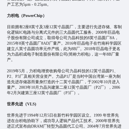
产工艺为5μm - 0.25μm。
力积电（PowerChip）
目前拥有2座8英寸及3座12英寸晶圆厂，主要进行先进存储、客制
化逻辑IC电路与分离式元件的三大晶圆代工服务。2008年巨晶电
子股份有限公司成立，取得母公司力晶科技的8英寸晶圆厂8A，
2015年8英寸晶圆厂8AD厂量产。2016年巨晶电子在竹南科学园区
建立八英寸晶圆功率元件产线，此为8B厂。2018年巨晶电子更名
为力晶积成电子制造股份有限公司(简称力积电)，这一年8B厂量
产。
2019年5月，力积电增资收购母公司力晶科技的12英寸晶圆P1、
P2、P3厂及相关营业资产。力晶P1厂是当时中国台湾第一座为制
造先进存储器而量身打造的十二英寸晶圆厂，于2002年10月进入
量产。2003年10月力晶兴建第二座12英寸晶圆厂（P2厂），2006
年2月兴建第三座12英寸晶圆厂（P3厂）。
世界先进（VLS)
世界先进于1994年12月5日在新竹科学园区设立。1999 年世界先
进在台积电协助下，成功导人逻辑产品代工技术。2000年世界先
进正式宣布由DRAM厂转型为晶圆代工公司。2004年7月世界先进