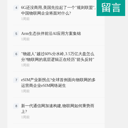
6G还没商用,美国先拉起了一个"规则联盟",
4
中国物联网企业将面对什么?
1周前
Arm生态伙伴前沿AI应用方案集锦
5
1周前
"物超人"越过60%分水岭,3.5万亿大盘怎么
6
分?物联网的底层逻辑正在经历"箭头反转"
1周前
eSIM产业新拐点?全球首例面向物联网的多
7
运营商企业eSIM网络诞生
1周前
新一代通信网加速构建,物联网如何乘势而
8
上?
1周前