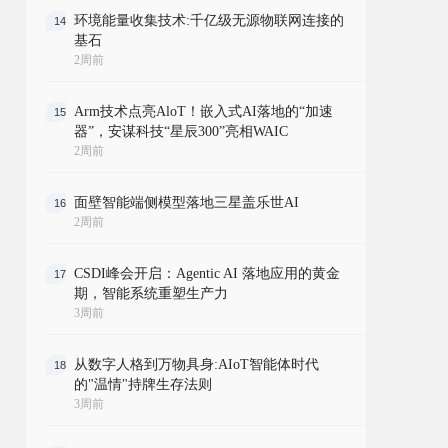
环境能量收集技术:千亿级无源物联网连接的
14
基石
2周前
Arm技术点亮AloT！嵌入式AI落地的“加速
15
器”，安谋科技“星辰300”亮相WAIC
2周前
面壁智能端侧模型落地三星盖乐世AI
16
2周前
CSDI峰会开启：Agentic AI 落地应用的黄金
17
期，智能系统重塑生产力
3周前
从数字人格到万物具身:AIoT智能体时代
18
的"温情"持牌生存法则
3周前