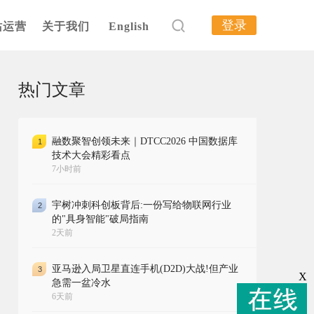
登录
站运营
关于我们
English
热门文章
融数聚智创领未来｜DTCC2026 中国数据库
1
技术大会精彩看点
7小时前
宇树冲刺科创板背后:一份写给物联网行业
2
的"具身智能"破局指南
2天前
亚马逊入局卫星直连手机(D2D)大战!但产业
3
X
急需一盆冷水
6天前