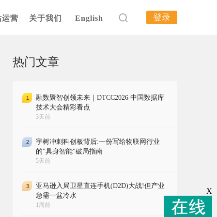
登录
站运营
关于我们
English
热门文章
融数聚智创领未来｜DTCC2026 中国数据库
1
技术大会精彩看点
3天前
宇树冲刺科创板背后:一份写给物联网行业
2
的"具身智能"破局指南
5天前
亚马逊入局卫星直连手机(D2D)大战!但产业
3
X
急需一盆冷水
1周前