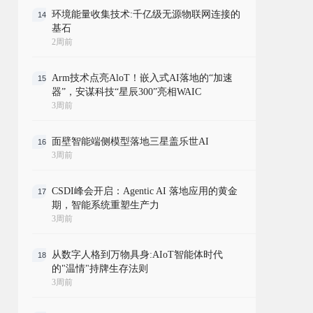
环境能量收集技术:千亿级无源物联网连接的
14
基石
2周前
Arm技术点亮AloT！嵌入式AI落地的“加速
15
器”，安谋科技“星辰300”亮相WAIC
3周前
面壁智能端侧模型落地三星盖乐世AI
16
3周前
CSDI峰会开启：Agentic AI 落地应用的黄金
17
期，智能系统重塑生产力
3周前
从数字人格到万物具身:AIoT智能体时代
18
的"温情"持牌生存法则
3周前