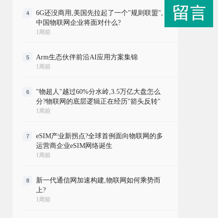
6G还没商用,美国先拉起了一个"规则联盟",
4
中国物联网企业将面对什么?
1周前
Arm生态伙伴前沿AI应用方案集锦
5
1周前
"物超人"越过60%分水岭,3.5万亿大盘怎么
6
分?物联网的底层逻辑正在经历"箭头反转"
1周前
eSIM产业新拐点?全球首例面向物联网的多
7
运营商企业eSIM网络诞生
1周前
新一代通信网加速构建,物联网如何乘势而
8
上?
1周前