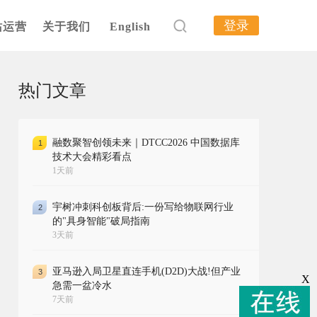
登录
站运营
关于我们
English
热门文章
融数聚智创领未来｜DTCC2026 中国数据库
1
技术大会精彩看点
1天前
宇树冲刺科创板背后:一份写给物联网行业
2
的"具身智能"破局指南
3天前
亚马逊入局卫星直连手机(D2D)大战!但产业
3
X
急需一盆冷水
7天前