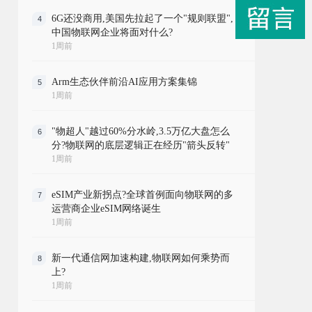
6G还没商用,美国先拉起了一个"规则联盟",
4
中国物联网企业将面对什么?
1周前
Arm生态伙伴前沿AI应用方案集锦
5
1周前
"物超人"越过60%分水岭,3.5万亿大盘怎么
6
分?物联网的底层逻辑正在经历"箭头反转"
1周前
eSIM产业新拐点?全球首例面向物联网的多
7
运营商企业eSIM网络诞生
1周前
新一代通信网加速构建,物联网如何乘势而
8
上?
1周前