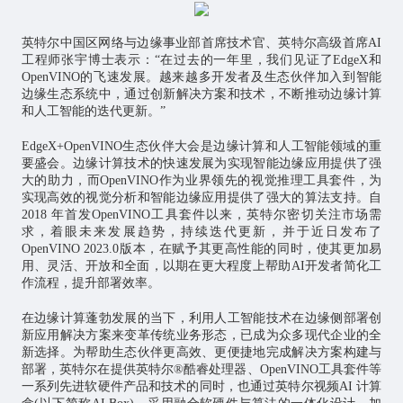
英特尔中国区网络与边缘事业部首席技术官、英特尔高级首席AI
工程师张宇博士表示：“在过去的一年里，我们见证了EdgeX和
OpenVINO的飞速发展。越来越多开发者及生态伙伴加入到智能
边缘生态系统中，通过创新解决方案和技术，不断推动边缘计算
和
人工智能
的迭代更新。”
EdgeX+OpenVINO生态伙伴大会是边缘计算和人工智能领域的重
要盛会。边缘计算技术的快速发展为实现智能边缘应用提供了强
大的助力，而OpenVINO作为业界领先的视觉推理工具套件，为
实现高效的视觉分析和智能边缘应用提供了强大的算法支持。自
2018 年首发OpenVINO工具套件以来，英特尔密切关注市场需
求，着眼未来发展趋势，持续迭代更新，并于近日发布了
OpenVINO 2023.0版本，在赋予其更高性能的同时，使其更加易
用、灵活、开放和全面，以期在更大程度上帮助AI开发者简化工
作流程，提升部署效率。
在边缘计算蓬勃发展的当下，利用人工智能技术在边缘侧部署创
新应用解决方案来变革传统业务形态，已成为众多现代企业的全
新选择。为帮助生态伙伴更高效、更便捷地完成解决方案构建与
部署，英特尔在提供英特尔®酷睿处理器、OpenVINO工具套件等
一系列先进软硬件产品和技术的同时，也通过英特尔视频AI 计算