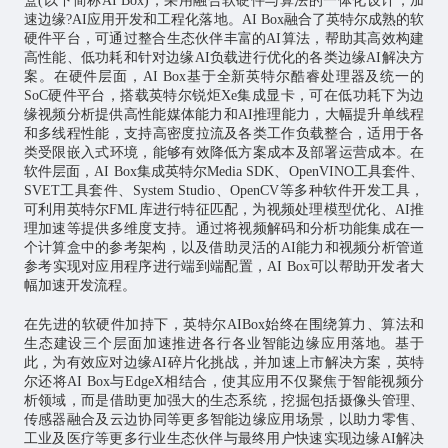
盒(以下简称AI Box)，采用融合软硬件与算法的一体化设计，加
速边缘?AI应用开发和工程化落地。AI Box融合了英特尔成熟的软
硬件平台，可通过整合生态伙伴丰富的AI算法，帮助其高效构建
高性能、低功耗和针对边缘AI负载进行优化的各类边缘AI解决方
案。在硬件层面，AI Box基于全新英特尔酷睿处理器及统一的
SoC硬件平台，搭载英特尔锐炬Xe集成显卡，可在低功耗下为边
缘视频分析提供高性能媒体能力和AI推理能力，大幅提升单线程
和多线程性能，支持高密度拉流及各类工作负载整合，适用于各
类受限嵌入式环境，能够有效降低方案成本及部署运营成本。在
软件层面，AI Box集成英特尔Media SDK、OpenVINO工具套件、
SVET工具套件、System Studio、OpenCV等多种软件开发工具，
可利用英特尔FML库进行特征匹配，为视频处理模型优化、AI推
理加速等提供多维度支持。通过将视频解码和分析功能集成在一
个计算盒中的参考架构，以及借助灵活的AI能力和视频分析管道
参考实现对应用程序进行端到端配置，AI Box可以帮助开发者大
幅加速开发流程。
在先进的软硬件加持下，英特尔AIBox始终在围绕算力、算法和
生态建设三个层面加速推进各行各业智能边缘应用落地。基于
此，为有效应对边缘AI碎片化挑战，并加速上市解决方案，英特
尔还将AI Box与EdgeX相结合，使其应用不仅聚焦于智能视频分
析领域，而是借助更加强大的生态系统，挖掘包括摄像头管理、
传感器融合及云边协同等更多智能边缘应用场景，以助力零售、
工业及医疗等更多行业生态伙伴与最终用户快速实现边缘AI解决