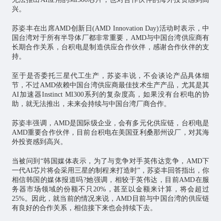
兴。
苏姿丰在出席AMD创新日(AMD Innovation Day)活动时表示，中
国台湾对于所有半导体厂都非常重要，AMD与中国台湾供应商有
长期合作关系，台积电是制造供应合作伙伴，感谢合作伙伴的支
持。
至于是否委托三星代工生产，苏姿丰说，不会谈论产品具体细
节，不过AMD依赖中国台湾供应商最佳技术生产产品，尤其是其
AI加速器Instinct MI300系列的复杂度高，如果没有台积电的协
助，就无法推出，未来会持续与中国台湾厂商合作。
苏姿丰强调，AMD是国际级企业，会有多元化供应链，台积电是
AMD重要合作伙伴，目前台积电在美国亚利桑那州设厂，对其海
外投资感到高兴。
当被问到“韩国媒体表示，为了与竞争对手英伟达竞争，AMD下
一代AI芯片将会采用三星的制程来打造时”，苏姿丰回答指出，你
相信韩国的媒体报道吗?她强调，相较于英伟达，目前AMD在服
务器市场领域的份额不只20%，甚至以金额来计算，将会超过
25%。因此，就当前的情况来说，AMD目前与中国台湾的供应链
有良好的合作关系，相信接下来也会持续下去。