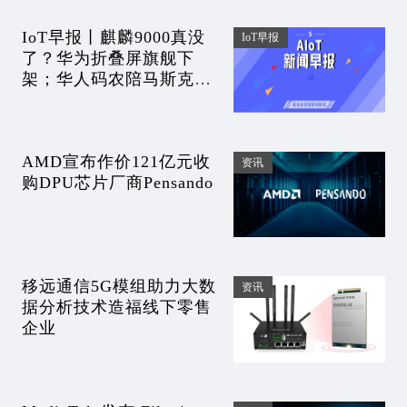
IoT早报丨麒麟9000真没
IoT早报
了？华为折叠屏旗舰下
架；华人码农陪马斯克熬
夜加班后却被裁；估值55
亿，雷军投的首家半导体
厂IPO过会
AMD宣布作价121亿元收
资讯
购DPU芯片厂商Pensando
移远通信5G模组助力大数
资讯
据分析技术造福线下零售
企业