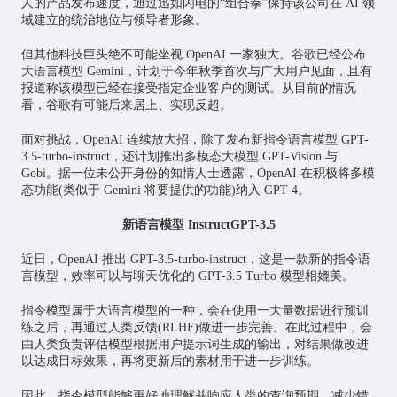
人的产品发布速度，通过迅如闪电的“组合拳”保持该公司在 AI 领
域建立的统治地位与领导者形象。
但其他科技巨头绝不可能坐视 OpenAI 一家独大。谷歌已经公布
大语言模型 Gemini，计划于今年秋季首次与广大用户见面，且有
报道称该模型已经在接受指定企业客户的测试。从目前的情况
看，谷歌有可能后来居上、实现反超。
面对挑战，OpenAI 连续放大招，除了发布新指令语言模型 GPT-
3.5-turbo-instruct，还计划推出多模态大模型 GPT-Vision 与
Gobi。据一位未公开身份的知情人士透露，OpenAI 在积极将多模
态功能(类似于 Gemini 将要提供的功能)纳入 GPT-4。
新语言模型 InstructGPT-3.5
近日，OpenAI 推出 GPT-3.5-turbo-instruct，这是一款新的指令语
言模型，效率可以与聊天优化的 GPT-3.5 Turbo 模型相媲美。
指令模型属于大语言模型的一种，会在使用一大量数据进行预训
练之后，再通过人类反馈(RLHF)做进一步完善。在此过程中，会
由人类负责评估模型根据用户提示词生成的输出，对结果做改进
以达成目标效果，再将更新后的素材用于进一步训练。
因此，指令模型能够更好地理解并响应人类的查询预期，减少错