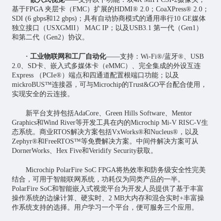
基于FPGA 夹层卡（FMC）扩展的HDMI® 2.0；CoaXPress® 2.0；
SDI (6 gbps和12 gbps)；具有自动协商模式的通用串行10 GE媒体
独立接口（USXGMII） MAC IP；以及USB3.1 第一代（Gen1）
和第二代（Gen2）协议。
· 工业物联网和工厂自动化
——支持：Wi-Fi®/蓝牙®、USB
2.0、SD卡、嵌入式多媒体卡（eMMC）、完全集成的外设互连
Express （PCIe®）端点和四通道配置根端口功能；以及
mickroBUS™连接器，可与Microchip的Trust&GO平台配合使用，
实现安全的云连接。
新平台支持包括AdaCore、Green Hills Software、Mentor
Graphics和Wind River等开发工具在内的Microchip Mi-V RISC-V生
态系统。商业RTOS解决方案包括VxWorks®和Nucleus®，以及
Zephyr®和FreeRTOS™等免费解决方案。中间件解决方案可从
DornerWorks、Hex Five和Veridify Security获取。
Microchip PolarFire SoC FPGA将热效率和防务级安全性完美
结合，可用于智能联网系统，功耗仅为同类产品的一半。
PolarFire SoC和智能嵌入式视觉平台为开发人员提供了基于丰富
操作系统的边缘计算、硬实时、2 MB大内存和混合实时+丰富操
作系统支持的选择。用户学习一个平台，便可服务三个应用。