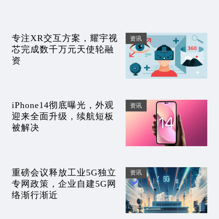
硬件破圈?
专注XR交互方案，耀宇视
资讯
芯完成数千万元天使轮融
资
iPhone14彻底曝光，外观
资讯
迎来全面升级，续航短板
被解决
重磅会议释放工业5G独立
资讯
专网政策，企业自建5G网
络渐行渐近