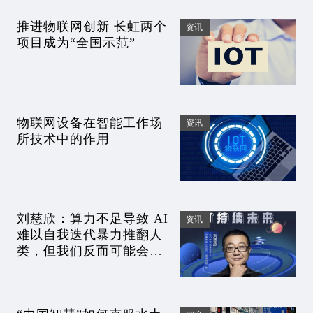
推进物联网创新 长虹两个
资讯
项目成为“全国示范”
物联网设备在智能工作场
资讯
所技术中的作用
刘慈欣：算力不足导致 AI
资讯
难以自我迭代暴力推翻人
类，但我们反而可能会醉
生梦死