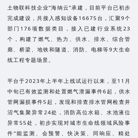
土物联科技企业“海纳云”承建，目前平台已初步
完成建设，共接入感知设备16675台，汇聚9个
部门176项数据类目，接入已建行业系统23
个，构建了燃气、热力、供水、排水、综合管
廊、桥梁、地铁和隧道、消防、电梯等9大生命
线工程专题场景。
平台于2023年上半年上线试运行以来，至11月
中旬已有效监测和处置燃气泄漏事件6起，供水
管网漏损事件5起，发现和排查排水管网检查井
沼气集聚异常24处，消防高位水箱、水池液位
异常55处，初步实现对城市生命线领域风险事
件“能监测、会预警、快决策、同响应、精处