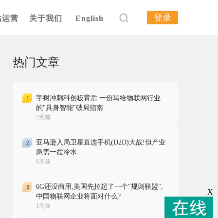
登录
站运营
关于我们
English
热门文章
宇树冲刺科创板背后:一份写给物联网行业
1
的"具身智能"破局指南
2天前
亚马逊入局卫星直连手机(D2D)大战!但产业
2
急需一盆冷水
6天前
6G还没商用,美国先拉起了一个"规则联盟",
3
X
中国物联网企业将面对什么?
1周前