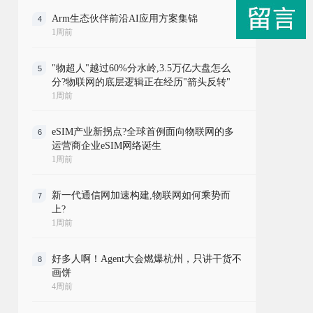
Arm生态伙伴前沿AI应用方案集锦
4
1周前
"物超人"越过60%分水岭,3.5万亿大盘怎么
5
分?物联网的底层逻辑正在经历"箭头反转"
1周前
eSIM产业新拐点?全球首例面向物联网的多
6
运营商企业eSIM网络诞生
1周前
新一代通信网加速构建,物联网如何乘势而
7
上?
1周前
好多人啊！Agent大会燃爆杭州，只讲干货不
8
画饼
4周前