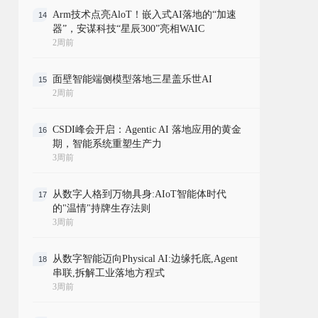
Arm技术点亮AloT！嵌入式AI落地的“加速
14
器”，安谋科技“星辰300”亮相WAIC
2周前
面壁智能端侧模型落地三星盖乐世AI
15
2周前
CSDI峰会开启：Agentic AI 落地应用的黄金
16
期，智能系统重塑生产力
3周前
从数字人格到万物具身:AIoT智能体时代
17
的"温情"持牌生存法则
3周前
从数字智能迈向Physical AI:边缘托底,Agent
18
串联,拆解工业落地方程式
3周前