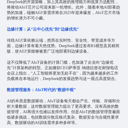
DeepSeek的开源策略，加上其高效的推理能力和低算力适配性，
将推动AIoT芯片公司迎来新一轮增长。此外，随着本地AI部署趋
势的加速，端侧AI计算需求将在2025年迎来爆发，AIoT芯片市场
的增长潜力不可小觑。
边缘计算：从“云中心优先”到“边缘优先”
传统AI计算依赖云端，然而在实时性、安全性、带宽成本等方
面，边缘计算有着天然优势。DeepSeek通过发布R1模型及其精简
版，使AI计算能够被更广泛地部署到边缘设备。
这不仅降低了AIoT设备的计算门槛，也加速了企业向“边缘优
先”计算架构的转型。正如微软CEO萨蒂亚·纳德拉曾在财报电话
会议上指出，“人工智能将更加无处不在”，因为越来越多的工作
负载将在本地运行，DeepSeek的发展趋势与这一观点高度契合。
数据管理服务：AIoT时代的“数据中枢”
AI的本质是数据驱动，AIoT设备每天都会产生、传输、存储和分
析大量数据，这对数据管理能力提出了更高要求。没有高效的数
据管理，AI再强大也难以发挥作用。但是AIoT的数据管理普遍面
临诸多挑战，包括数据分散且格式复杂、数据安全与合规性要求
高、数据驱动的AI训练需求多种多样等。