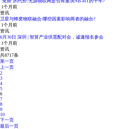
"免费"的代价:无源物联网是否将重演NB-IoT的十年?
1个月前
资讯
卫星与蜂窝物联融合:哪些因素影响两者的融合?
1个月前
资讯
6月30日 深圳 | 智算产业供需配对会，诚邀报名参会
1个月前
资讯
共8717条
第一页
上一页
2
3
4
5
6
7
8
9
10
下一页
最后一页