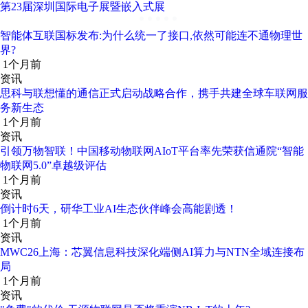
第23届深圳国际电子展暨嵌入式展
智能体互联国标发布:为什么统一了接口,依然可能连不通物理世
界?
1个月前
资讯
思科与联想懂的通信正式启动战略合作，携手共建全球车联网服
务新生态
1个月前
资讯
引领万物智联！中国移动物联网AIoT平台率先荣获信通院“智能
物联网5.0”卓越级评估
1个月前
资讯
倒计时6天，研华工业AI生态伙伴峰会高能剧透！
1个月前
资讯
MWC26上海：芯翼信息科技深化端侧AI算力与NTN全域连接布
局
1个月前
资讯