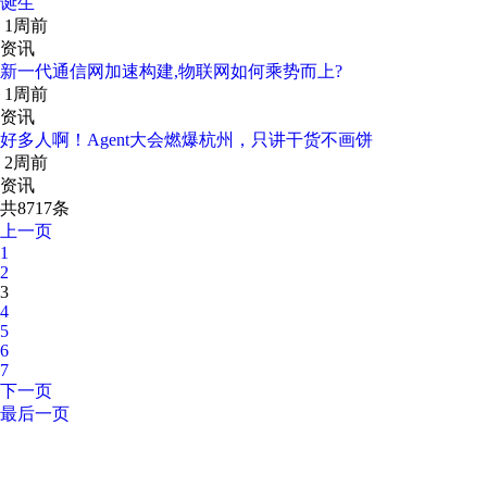
诞生
1周前
资讯
新一代通信网加速构建,物联网如何乘势而上?
1周前
资讯
好多人啊！Agent大会燃爆杭州，只讲干货不画饼
2周前
资讯
共8717条
上一页
1
2
3
4
5
6
7
下一页
最后一页