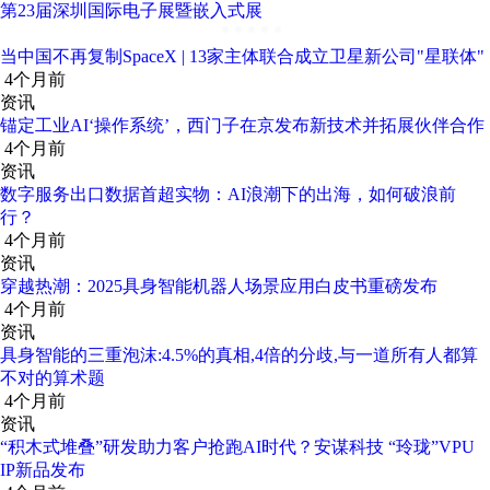
第23届深圳国际电子展暨嵌入式展
当中国不再复制SpaceX | 13家主体联合成立卫星新公司"星联体"
4个月前
资讯
锚定工业AI‘操作系统’，西门子在京发布新技术并拓展伙伴合作
4个月前
资讯
数字服务出口数据首超实物：AI浪潮下的出海，如何破浪前
行？
4个月前
资讯
穿越热潮：2025具身智能机器人场景应用白皮书重磅发布
4个月前
资讯
具身智能的三重泡沫:4.5%的真相,4倍的分歧,与一道所有人都算
不对的算术题
4个月前
资讯
“积木式堆叠”研发助力客户抢跑AI时代？安谋科技 “玲珑”VPU
IP新品发布