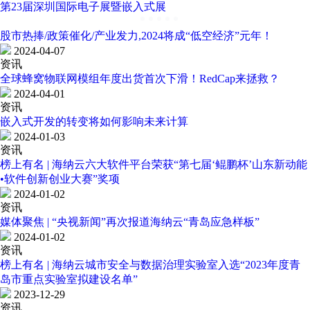
第23届深圳国际电子展暨嵌入式展
股市热捧/政策催化/产业发力,2024将成“低空经济”元年！
2024-04-07
资讯
全球蜂窝物联网模组年度出货首次下滑！RedCap来拯救？
2024-04-01
资讯
嵌入式开发的转变将如何影响未来计算
2024-01-03
资讯
榜上有名 | 海纳云六大软件平台荣获“第七届‘鲲鹏杯’山东新动能
•软件创新创业大赛”奖项
2024-01-02
资讯
媒体聚焦 | “央视新闻”再次报道海纳云“青岛应急样板”
2024-01-02
资讯
榜上有名 | 海纳云城市安全与数据治理实验室入选“2023年度青
岛市重点实验室拟建设名单”
2023-12-29
资讯