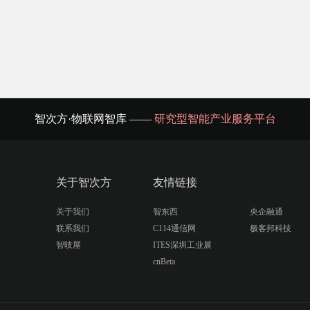
智次方·物联网智库 ——
研究型智能产业服务平台
关于智次方
友情链接
关于我们
智东西
央企融通
联系我们
C114通信网
极客邦科技
智吱屋
ITES深圳工业展
cnBeta