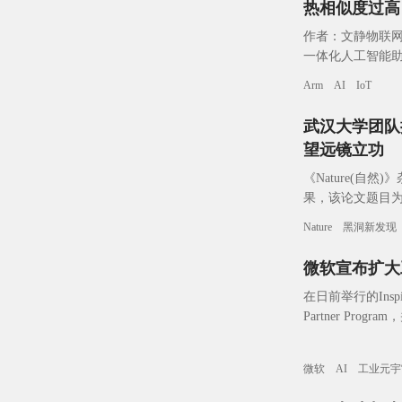
热相似度过高
作者：文静物联网智库
一体化人工智能助手体
助手将在Win
Arm
AI
IoT
武汉大学团队揭
望远镜立功
《Nature(
果，该论文题目为“Sub-sec
Nature
黑洞新发现
微软宣布扩大
在日前举行的Inspi
Partner Pr
微软
AI
工业元宇