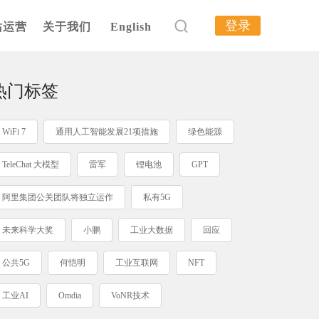
登录
站运营
关于我们
English
热门标签
WiFi 7
通用人工智能发展21项措施
绿色能源
TeleChat 大模型
雷军
锂电池
GPT
阿里集团公关团队将独立运作
私有5G
未来科学大奖
小鹏
工业大数据
回应
公共5G
何恺明
工业互联网
NFT
工业AI
Omdia
VoNR技术