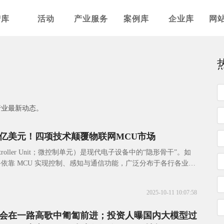
智库
活动
产业服务
案例库
企业库
网
行业最新动态。
0亿美元！四项技术颠覆物联网MCU市场
controller Unit；微控制单元）是现代电子设备中的“隐形骨干”。如
依靠 MCU 实现控制、感知与通信功能，广泛分布于各行各业。
耗芯片上集
2025-10-11 10:07:58
会在一路高歌中匍匐前进；投资人曝国内大模型过