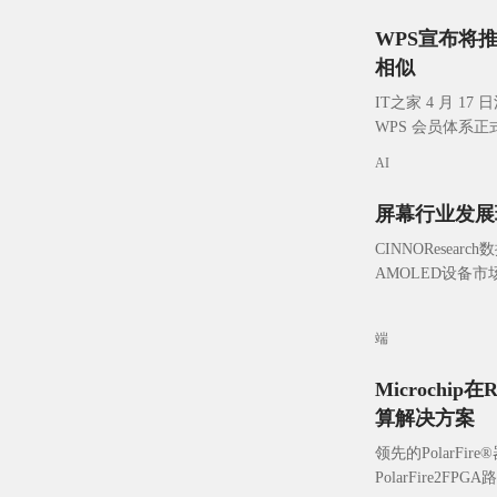
WPS宣布将推出“
相似
IT之家 4 月 
WPS 会员体系正
IT之家从 WPS 
AI
屏幕行业发展
CINNOResea
AMOLED设备市场
272亿元，占比2
端
Microchi
算解决方案
领先的PolarF
PolarFire2F