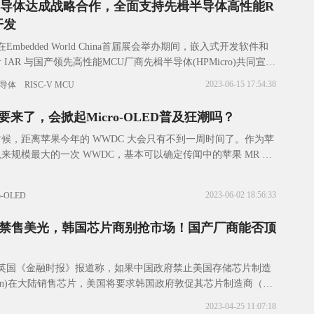
楫半导体达成战略合作，全面支持先楫半导体高性能R
开发
，在Embedded World China首届展会举办期间，嵌入式开发软件和
IAR 与国产领先高性能MCU厂商先楫半导体(HPMicro)共同宣布
2023-06-15 17:54:38
导体
RISC-V MCU
要来了，会掀起Micro-OLED普及狂潮吗？
候，距离苹果今年的 WWDC 大会只有不到一周时间了。作为苹
来规模最大的一次 WWDC，基本可以确定传闻中的苹果 MR 将
One more th
2023-06-02 18:56:33
o-OLED
禁售美光，韩国芯片商别抢市场！国产厂商能否顶
据英国《金融时报》报道称，如果中国政府禁止美国存储芯片制造
cron)在大陆销售芯片，美国将要求韩国政府敦促其芯片制造商（三
不要填补中国的任何市场空白。报
2023-04-25 11:07:18