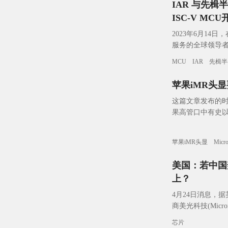
IAR 与先
ISC-V MCU
2023年6月14日
服务的全球领导者 
达成战略合作
MCU
IAR
先楫半
苹果iMR头显
这篇文章发布的时
果高管口中有史以
会是本届 WWDC 的「
苹果iMR头显
Micr
美国：若中国
上？
4月24日消息，
商美光科技(Mi
星、SK海力士）
芯片