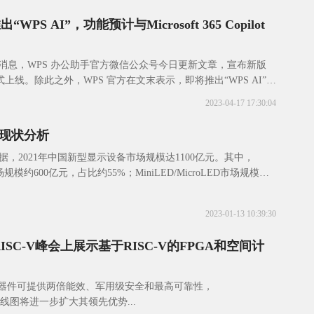
WPS AI”，功能预计与Microsoft 365 Copilot
17 日消息，WPS 办公助手官方微信公众号今日更新文章，宣布新版
式上线。除此之外，WPS 官方在文末表示，即将推出“WPS AI”。
办公助手
2023-04-17 17:30:04
现状分析
rch数据，2021年中国新型显示设备市场规模达1100亿元。其中，
规模约600亿元，占比约55%；MiniLED/MicroLED市场规模约
2023-01-13 10:39:30
p在RISC-V峰会上展示基于RISC-V的FPGA和空间计
ire®器件可提供两倍能效、军用级安全和最高可靠性，
PGA路线图将进一步扩大其领先优势...