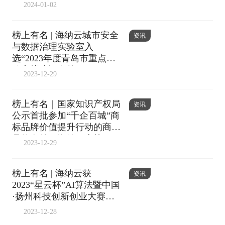
2024-01-02
榜上有名 | 海纳云城市安全
资讯
与数据治理实验室入
选“2023年度青岛市重点实
验室拟建设名单”
2023-12-29
榜上有名｜国家知识产权局
资讯
公示首批参加“千企百城”商
标品牌价值提升行动的商标
品牌名单，海纳云上榜
2023-12-29
榜上有名 | 海纳云获
资讯
2023“星云杯”AI算法暨中国
·扬州科技创新创业大赛优
胜奖
2023-12-28