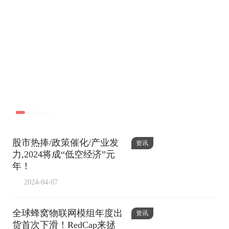
第23届深圳国际电子展暨嵌入式展
股市热捧/政策催化/产业发
资讯
力,2024将成“低空经济”元
年！
2024-04-07
全球蜂窝物联网模组年度出
资讯
货首次下滑！RedCap来拯