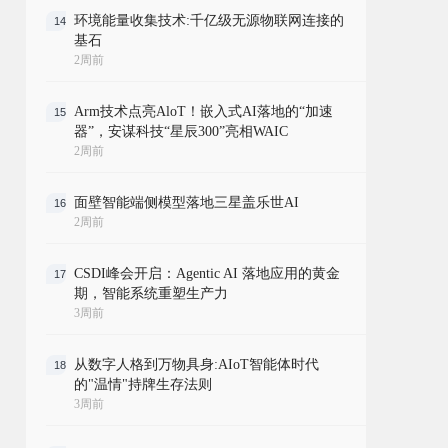
环境能量收集技术:千亿级无源物联网连接的
14
基石
2周前
Arm技术点亮AloT！嵌入式AI落地的“加速
15
器”，安谋科技“星辰300”亮相WAIC
2周前
面壁智能端侧模型落地三星盖乐世AI
16
2周前
CSDI峰会开启：Agentic AI 落地应用的黄金
17
期，智能系统重塑生产力
3周前
从数字人格到万物具身:AIoT智能体时代
18
的"温情"持牌生存法则
3周前