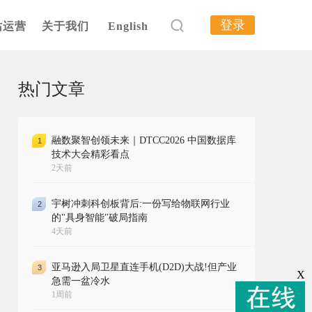
登录
站运营
关于我们
English
热门文章
融数聚智创领未来｜DTCC2026 中国数据库
1
技术大会精彩看点
2天前
宇树冲刺科创板背后:一份写给物联网行业
2
的"具身智能"破局指南
4天前
亚马逊入局卫星直连手机(D2D)大战!但产业
3
X
急需一盆冷水
1周前