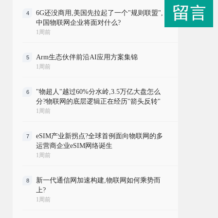
6G还没商用,美国先拉起了一个"规则联盟",
4
中国物联网企业将面对什么?
1周前
Arm生态伙伴前沿AI应用方案集锦
5
1周前
"物超人"越过60%分水岭,3.5万亿大盘怎么
6
分?物联网的底层逻辑正在经历"箭头反转"
1周前
eSIM产业新拐点?全球首例面向物联网的多
7
运营商企业eSIM网络诞生
1周前
新一代通信网加速构建,物联网如何乘势而
8
上?
1周前