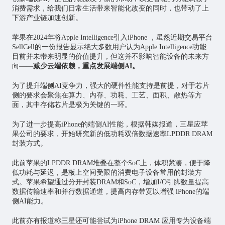
消费需求，给我们日常生活带来智能化改变的同时，也带动了上
下游产业链加速创新。
苹果在2024年将Apple Intelligence引入iPhone ，虽然近期交易平台
SellCell的一份报告显示绝大多数用户认为Apple Intelligence功能
目前并未带来明显的价值提升，但这并不影响智能设备的未来方
向——
减少云端依赖，重点发展端侧
AI
。
为了提升端侧AI竞争力，强大的硬件性能支持是前提，对于
芯片
侧的要求会聚焦在算力、内存、功耗、工艺、面积、散热等方
面，其中存储芯片是极为关键的一环。
为了进一步提高iPhone的端侧AI性能，根据韩媒报道，三星应苹
果公司的要求，开始研究新的低功耗双倍数据速率LPDDR DRAM
封装方式。
此前苹果的LPDDR DRAM堆叠在整个SoC上，体积紧凑，便于降
低功耗与延迟，是板上空间受限的消费电子设备常用的封装方
式。苹果希望通过分开封装DRAM和SoC，增加I/O引脚数量提高
数据传输速率和并行数据通道，提高内存带宽以增强 iPhone的端
侧AI能力。
此前亦有报道称三星还可能尝试为iPhone DRAM 应用专为设备端