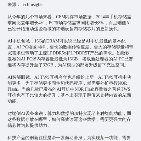
来源：TechInsights
从今年的几个市场来看，CFM闪存市场数据，2024年手机存储需
求同比去年增长4%，PC市场存储需求同比增长8%，而且端侧AI
已经开始推动这些领域的终端设备内存储芯片的更新换代。
AI手机领域，16G的DRAM可以说已经是AI手机最低的基本配
置，AI PC领域同样，更快的数据传输速度、更大的存储容量和带
宽需求也带动了主流LPDDR5x和LPDDR5T产品的需求。如微软
发布的AI PC求内存容量最低为16GB，搭载新处理器的AI PC已普
遍将内存提升至了32GB，为AI模型的部署升级留下充足空间。
AI智能眼镜、AI TWS耳机今年也是纷纷上新，AI TWS耳机中功
能更多，为了存储更多固件和代码程序，就需要外扩串行NOR
Flash。当前几款已发布的AI耳机中NOR Flash容量较之普通TWS
耳机也有了比较大的提升，基本上实现了翻倍来支持内置的AI新
功能。
对端侧AI设备来说，算力和数据的加持实现了各种智能功能，而
这些数据存放在哪里，如何高效读写这些数据，需要更强大的存
储芯片为其提供助力。
科技产品的创新往往是牵一发而动全身，为实现某一功能，需要