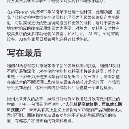
决方案日后或许承载不了端侧AI对实时性和能效的需求。
在内存内核中集成NPU等AI引擎来处理一些计算、处理功能，避
免了传统架构中数据在存储器和处理器之间频繁传输所产生的延
迟，可以实现更快的数据访问速度和更低的能耗，这对于需要本
地实时响应的端侧应用场景尤为重要。对算力、功耗和实时性有
较高要求的众多移动端侧AI设备，如AI手机、AI PC、AI可穿戴
设备、AI
智能家居
日后都可能选择该技术路线。
写在最后
端侧AI给存储芯片市场带来了新的发展机遇和挑战，端侧AI功能
不断扩展和深化，对存储的性能和功耗要求将越来越高，整个产
业链上下游全力推进技术革新保持竞争力；另一方面，随着新型
存储技术的不断涌现以及端侧AI设备存储芯片需求打开，市场竞
争将更加激烈，这对于国内存储芯片厂商也是一个崛起机会。
回到文章开头的故事，虽然目前端侧AI设备还并没有做到真正的
智能，但有一句话是这样说的，
“人们总是高估短期，而低估长期
科技能力”
，未来具有真正意义上设备端AI功能的产品功能会让人
意想不到。而随着端侧AI设备功能的不断成熟和应用场景的拓
展，存储芯片将迎来新的前景和机遇。