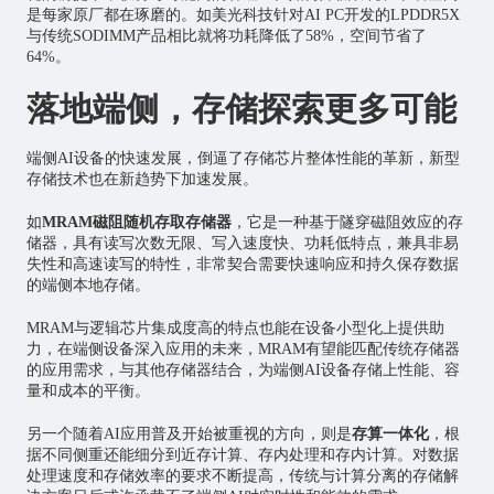
是每家原厂都在琢磨的。如美光科技针对AI PC开发的LPDDR5X
与传统SODIMM产品相比就将功耗降低了58%，空间节省了
64%。
落地端侧，存储探索更多可能
端侧AI设备的快速发展，倒逼了存储芯片整体性能的革新，新型
存储技术也在新趋势下加速发展。
如
MRAM磁阻随机存取存储器
，它是一种基于隧穿磁阻效应的存
储器，具有读写次数无限、写入速度快、功耗低特点，兼具非易
失性和高速读写的特性，非常契合需要快速响应和持久保存数据
的端侧本地存储。
MRAM与逻辑芯片集成度高的特点也能在设备小型化上提供助
力，在端侧设备深入应用的未来，MRAM有望能匹配传统存储器
的应用需求，与其他存储器结合，为端侧AI设备存储上性能、容
量和成本的平衡。
另一个随着AI应用普及开始被重视的方向，则是
存算一体化
，根
据不同侧重还能细分到近存计算、存内处理和存内计算。对数据
处理速度和存储效率的要求不断提高，传统与计算分离的存储解