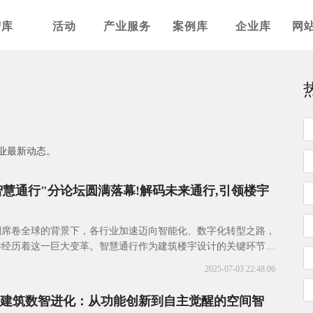
智库
活动
产业服务
案例库
企业库
网
业最新动态。
"智慧通行"分论坛圆满落幕!解码未来通行,引领楼宇
潮席卷全球的背景下，各行业加速迈向智能化、数字化转型之路，
样经历着这一巨大变革。智慧通行作为建筑楼宇设计的关键环节，
式向数智化通行的深刻变革，成为提升楼宇运营
2025-07-03 22:48:06
宇建筑数智进化：从功能创新到自主觉醒的空间智