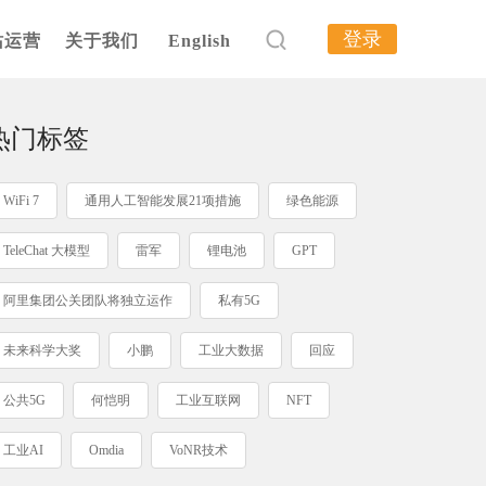
登录
站运营
关于我们
English
热门标签
WiFi 7
通用人工智能发展21项措施
绿色能源
TeleChat 大模型
雷军
锂电池
GPT
阿里集团公关团队将独立运作
私有5G
未来科学大奖
小鹏
工业大数据
回应
公共5G
何恺明
工业互联网
NFT
工业AI
Omdia
VoNR技术