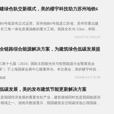
建绿色轨交新模式，美的楼宇科技助力苏州地铁6
地铁6号线宣布正式运营。苏州地铁6号线是江苏省、苏州市重点建
长三角一体化发展战略的重大工程。线路全长36.12km，串联了
区站、金阊新城、虎丘、平江新城、
2024-07-01 10:03:47
全链路综合能源解决方案，为建筑绿色低碳发展提
SNEC第十七届（2024）国际太阳能光伏与智慧能源大会暨展览会
展"）于上海国家会展中心隆重举办。本次展会，美的楼宇科技联
旗下科陆电子共同参展，聚焦智慧
2024-06-14 17:32:09
低碳
低碳发展，美的发布建筑节能更新解决方案
业是我国经济发展的重要支柱产业，建筑领域同时也是我国能源消
要领域之一。据相关数据显示，我国建筑全过程碳排放占我国碳排
.9%，其中既有建筑运行阶段的碳排放占我