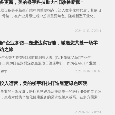
备更新，美的楼宇科技助力“旧改换新颜”
机器设备是革新生产结构的重要拐点，迈入数字化时代后，其依旧
“骨架”，在产业升级过程中扮演重要角色。随着新型工业化、城
进，各类基础设施亟需换新，而为顺应智能化
2024-12-13 17:20:11
业年会”企业参访—走进达实智能，诚邀您共赴一场零
访之旅
T产业年会暨万物智联2.0前瞻洞察大典（以下简称“AIoT产业年
4年11月20日在深圳深铁皇冠假日酒店举行，作为在AIoT产业领域
会，AIoT年会连
2024-10-16 17:05:05
楼宇
投入运营，美的楼宇科技打造智慧绿色医院
生事业的不断发展，医疗机构逐渐从提供单一的医疗服务扩展至综
台，患者对优质个性化健康服务的需求也越来越高。在多方因素的
疗领域正迎来一场深刻的数字化转型，构建智慧
2024-07-02 17:05:51