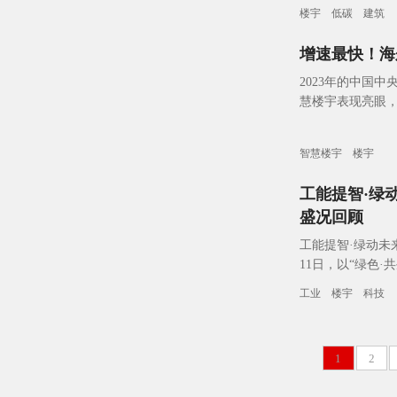
楼宇
低碳
建筑
增速最快！海
2023年的中国
慧楼宇表现亮眼，
展？其实，从中国
智慧楼宇
楼宇
工能提智·绿
盛况回顾
工能提智·绿动未来
11日，以“绿色·
启航。楼宇科技T
工业
楼宇
科技
1
2