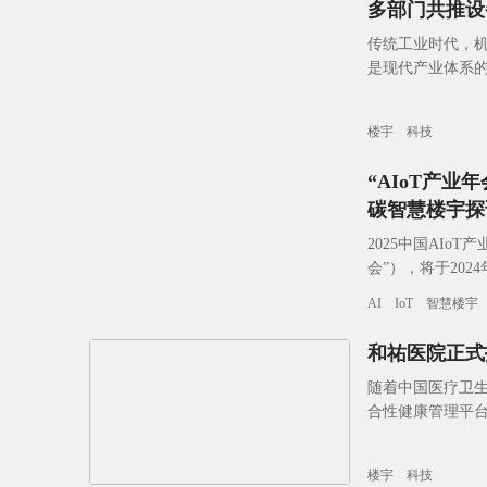
多部门共推设
传统工业时代，
是现代产业体系的
镇化持续深入推
楼宇
科技
“AIoT产
碳智慧楼宇探
2025中国AIo
会”），将于202
规模最大的行业盛
AI
IoT
智慧楼宇
和祐医院正式
随着中国医疗卫
合性健康管理平
影响下，中国医
楼宇
科技