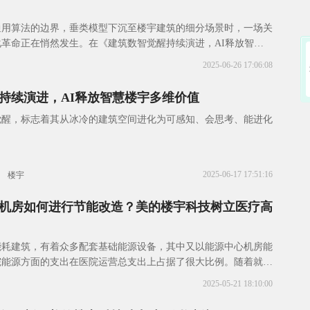
通用算法的边界，垂类模型下沉至楼宇建筑的细分场景时，一场关
革命正在悄然发生。在《建筑数智觉醒持续演进，AI释放智慧
这样一个观点，“赋予楼宇认知并能驱动其持
2025-06-26 17:06:08
持续演进，AI释放智慧楼宇多维价值
觉醒，标志着其从冰冷的建筑空间进化为可感知、会思考、能进化
2025-06-17 17:51:16
楼宇
机房如何进行节能改造？美的楼宇科技树立医疗高
能耗建筑，有着众多配套基础能源设备，其中又以能源中心机房能
院能源方面的支出在医院运营总支出上占据了很大比例。随着就诊
对医疗环境的要求日渐增长，医院用能设备持续
2025-05-21 18:10:00