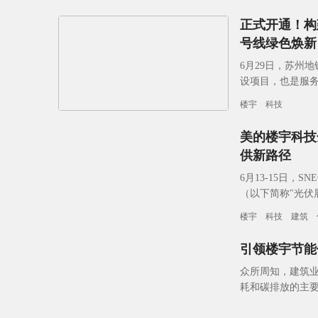
正式开通！构
号线绿色焕新
6月29日，苏州
设项目，也是服务
沪宁城际苏州新
楼宇
科技
美的楼宇科技
供新路径
6月13-15日，
（以下简称"光伏
合美的工业技术
楼宇
科技
建筑
引领楼宇节能
众所周知，建筑
耗和碳排放的主
放的比重高达50