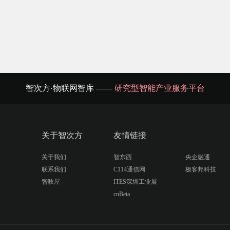
智次方·物联网智库 ——
研究型智能产业服务平台
关于智次方
友情链接
关于我们
智东西
央企融通
联系我们
C114通信网
极客邦科技
智吱屋
ITES深圳工业展
cnBeta