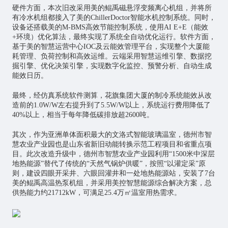
硬件方面，本次旧改采用美的鲲禹磁悬浮变频离心机组，并将所
有冷水机组都接入了美的ChillerDoctor智能水机控制系统。同时，
设备还搭载美的M-BMS高效节能控制系统，使用AI E+E（能效
+环境）优化算法，最终实现了系统全自动优化运行。软件方面，
基于美的智慧运营中心IOC及云能效管理平台，实现整个大厦能
耗管理、负荷控制和高效运维。云端采用智慧运维引擎、数据挖
掘引擎、优化决策引擎，实现数字化监控、预警分析、自动生成
能效日历。
最终，经仿真系统软件测算，花旗集团大厦的制冷系统能效从改
造前的1.0W/W左右提升到了5.5W/W以上，系统运行费用降低了
40%以上，相当于每年降低碳排放超2600吨。
其次，作为亚洲单体面积最大的文洛式智能玻璃温室，德州市智
慧农业产业园也是山东省新旧动能转换示范工程项目和省重点项
目。此次改造升级中，德州市智慧农业产业园利用“1500米中深层
地热能源”替代了传统的“天然气锅炉供暖”，按照“以灌定采”原
则，建设四眼开采井、六眼回灌井和一处地热能源站，安装了7台
美的鲲禹高温热泵机组，并采用美控智慧能源综合解决方案，总
供热能力约21712kW，可满足25.4万㎡温室用热需求。