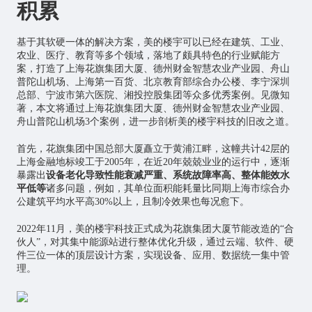
积累
基于其软硬一体的解决方案，美的楼宇可以已经在建筑、工业、
农业、医疗、教育等多个领域，落地了颇具特色的行业赋能方
案，打造了上海花旗集团大厦、德州财金
智慧农业
产业园、舟山
普陀山机场、上海第一百货、北京教育部综合办公楼、李宁深圳
总部、宁波市第六医院、湘投控股集团等众多优秀案例。见微知
著，本文将通过上海花旗集团大厦、德州财金智慧农业产业园、
舟山普陀山机场3个案例，进一步剖析美的楼宇科技的旧改之道。
首先，花旗集团中国总部大厦矗立于黄浦江畔，这幢共计42层的
上海金融地标竣工于2005年，在近20年兢兢业业的运行中，逐渐
暴露出
设备老化导致性能衰减严重、系统故障率高、整体能效水
平低等
诸多问题，例如，其单位面积能耗量比同期上海市综合办
公建筑平均水平高30%以上，且制冷效果也每况愈下。
2022年11月，美的楼宇科技正式成为花旗集团大厦节能改造的“合
伙人”，对其集中能源站进行整体优化升级，通过云端、软件、硬
件三位一体的顶层设计方案，实现设备、应用、数据统一集中管
理。