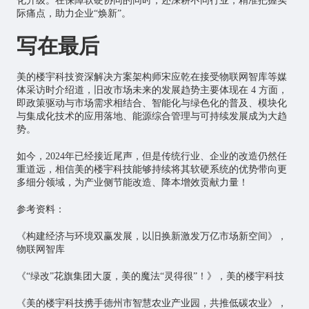
化升级。在保障软硬协同的同时，还深耕不同行业，精准把握实
际痛点，助力企业“焕新”。
写在最后
美的楼宇科技资深解决方案架构师宋应乾在接受
物联网
智库等媒
体采访时介绍道，旧改市场未来的发展趋势主要体现在 4 方面，
即政策驱动与市场需求相结合、智能化与绿色化的普及、模块化
与集成化技术的应用落地、能源综合管理与可持续发展成为大趋
势。
如今，2024年已经接近尾声，但是传统行业、企业的改造仍然任
重道远，相信美的楼宇科技能够持续将其软硬系统的优势带向更
多细分领域，为产业侧节能改造、降本增效贡献力量！
参考资料：
《构建经济与环境双赢发展，以旧换新激发万亿市场新空间》，
物联网智库
《“绿改”花旗集团大厦，美的魔法“灵得很”！》，美的楼宇科技
《美的楼宇科技携手德州市智慧农业产业园，共推低碳农业》，