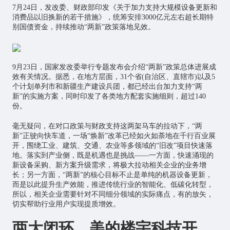
7月24日，发改委、财政部印发《关于加力支持大规模设备更新和
消费品以旧换新的若干措施》，统筹安排3000亿元左右超长期特
别国债资金，持续推动“两新”政策落地见效。
9月23日，国家发改委举行专题发布会介绍“两新”政策总体进展成
效有关情况。据悉，在地方层面，31个省(自治区、直辖市)以及5
个计划单列市和新疆生产建设兵团，都已经出台加力支持“两
新”的实施方案，同时印发了各类地方配套实施细则，超过140
份。
毫无疑问，在对口政策与财政支持这两架马车的拉动下，“两
新”正驶向快车道，一场“焕新”改革已经如火如荼地在千行百业展
开，围绕工业、建筑、交通、农业等多领域的“旧改”项目快速落
地。落实到产业侧，既是机遇也是挑战——一方面，快速涌现的
新设备采购、新方案升级需求，将极大拉动相关企业的业务增
长；另一方面，“两新”的核心目标不止是单纯的机器设备更新，
而是以此提升生产效能，推进传统行业的智能化、低碳化转型，
所以，相关企业需要针对不同细分领域的实际痛点，有的放矢，
切实帮助行业用户实现提质增效。
两大闭环，美的楼宇科技开