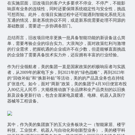
在实施层面，旧改项目的客户大多要求不停业、不停产，不能影
响原有业务的连续性，同时还要保障系统稳定性与安全性，挑战
可想而知。此外，在项目实施过程中还可能遇到智能化系统无法
互通的情况，新老系统协议不同，或是新系统需要处理不同源的
基础数据，需要进一步协调各部门。
总结而言，旧改项目绝非更换一批具备智能功能的新设备这么简
单，需要考验企业的综合实力。大浪淘沙，面对政策红利与激增
的行业需求，把握机遇的企业或许不在少数，但是能够直面挑战
的企业除了需要具备技术实力外，还应拥有丰富的行业经验。
作为行业领航者，美的集团一直是国家政策的积极响应者与实践
者，从2009年的家电下乡，到2021年的“绿色战略”，再到2023年
的“回收补贴”和“换新补贴”等活动，美的的产品及业务也在持续
扩张迭代。如今，面对“两新”政策，美的集团于4月30日便宣布投
入80亿元人民币，大规模推动旗下全品牌和全产品类别的以旧换
新及设备更新行动，包含全屋家电及暖通、电梯、机器人及医疗
器械等工程设备。
其中，作为美的集团旗下的五大业务板块之一（
智能家居
、楼宇
科技、工业技术、机器人与自动化和创新型业务），美的楼宇科