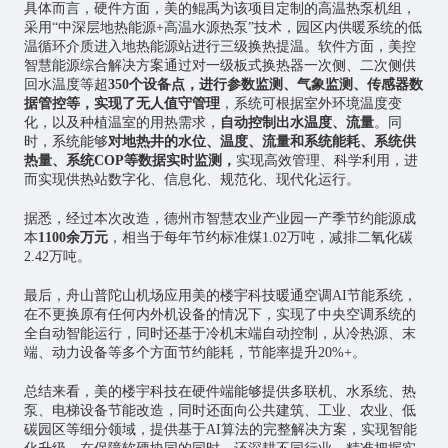
具体而言，硬件方面，美的鲲禹为该项目定制的高温热泵机组，
采用“中深层地热能源+高温水源热泵”技术，园区内供暖系统的低
温循环介质进入地热能源站进行三级换热提温。软件方面，美控
智慧能源综合解决方案通过对一级板式换热器一次侧、二次侧供
回水温度等超
350个设备点，进行参数监测、气象监测、传感器数
据管控等，实现了无人值守管理
，系统可根据室外环境温度变
化，以及种植温室的用热需求，
自动控制出水温度、流量
。同
时，系统能够
对地热井的水位、温度、流量和系统能耗、系统供
热量、系统COP等数据实时监测，
实现高效管理、科学利用，进
而实现供热站数字化、信息化、规范化、现代化运行。
据悉，经过本次改造，德州市智慧农业产业园一产季节约能源成
本
1100余万元
，相当于每年节约标准煤1.02万吨，减排二氧化碳
2.42万吨。
最后，舟山普陀山机场应用美的楼宇科技暖通空调AI节能系统，
在不更换原有任何内外机设备的情况下，实现了中央空调系统的
全自动智能运行，同时还基于冷机末端自动控制，从冷热源、末
端、动力设备等多个方面节约能耗，节能率提升20%+。
总结来看，美的楼宇科技在硬件端能够提供多联机、水系统、热
泵、电梯设备节能改造，同时还面向公共建筑、工业、农业、低
碳园区等细分领域，提供基于AI算法的完整解决方案，实现智能