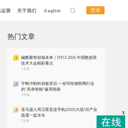
登录
站运营
关于我们
English
热门文章
融数聚智创领未来｜DTCC2026 中国数据库
1
技术大会精彩看点
1天前
宇树冲刺科创板背后:一份写给物联网行业
2
的"具身智能"破局指南
3天前
亚马逊入局卫星直连手机(D2D)大战!但产业
3
X
急需一盆冷水
7天前