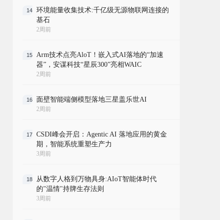
环境能量收集技术:千亿级无源物联网连接的
14
基石
2周前
Arm技术点亮AloT！嵌入式AI落地的“加速
15
器”，安谋科技“星辰300”亮相WAIC
2周前
面壁智能端侧模型落地三星盖乐世AI
16
2周前
CSDI峰会开启：Agentic AI 落地应用的黄金
17
期，智能系统重塑生产力
3周前
从数字人格到万物具身:AIoT智能体时代
18
的"温情"持牌生存法则
3周前