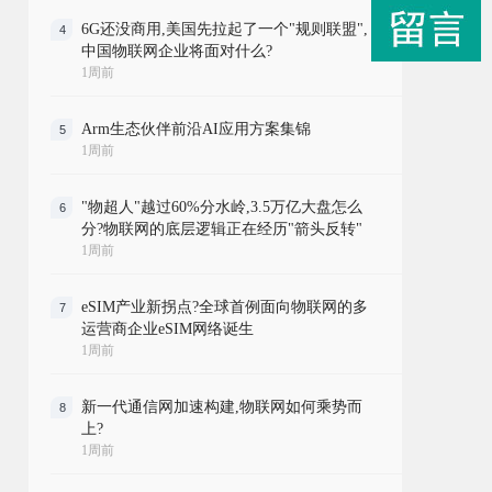
6G还没商用,美国先拉起了一个"规则联盟",
4
中国物联网企业将面对什么?
1周前
Arm生态伙伴前沿AI应用方案集锦
5
1周前
"物超人"越过60%分水岭,3.5万亿大盘怎么
6
分?物联网的底层逻辑正在经历"箭头反转"
1周前
eSIM产业新拐点?全球首例面向物联网的多
7
运营商企业eSIM网络诞生
1周前
新一代通信网加速构建,物联网如何乘势而
8
上?
1周前