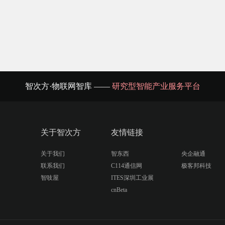
智次方·物联网智库 ——
研究型智能产业服务平台
关于智次方
友情链接
关于我们
智东西
央企融通
联系我们
C114通信网
极客邦科技
智吱屋
ITES深圳工业展
cnBeta