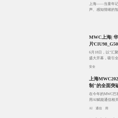
上海——当童年记
声、感知情绪的智
领先的物联网整
MWC上海| 
片CIU98_
6月18日，以“汇
盛大开幕，吸引全
举。在这场全球
安全
上海MWC20
制"的全面突
在今年的MWC巴
用AI赋能通信相
终端侧移动硬件
AI
通信
用