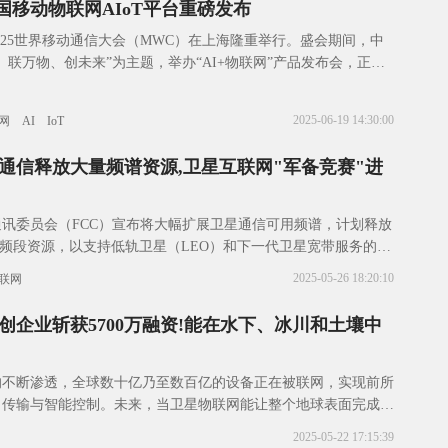
中国移动物联网AIoT平台重磅发布
，2025世界移动通信大会（MWC）在上海隆重举行。盛会期间，中
、联万物、创未来”为主题，举办“AI+物联网”产品发布会，正式
网AIoT平台，展现中国
2025-06-19 14:30:00
网
AI
IoT
通信释放大量频谱资源,卫星互联网"军备竞赛"进
讯委员会（FCC）宣布将大幅扩展卫星通信可用频谱，计划释放
Hz的频段资源，以支持低轨卫星（LEO）和下一代卫星宽带服务的发
在解决商业航天和卫星互联网行业
2025-05-26 18:20:10
联网
创企业斩获5700万融资!能在水下、冰川和土壤中
的不断渗透，全球数十亿乃至数百亿的设备正在被联网，实现前所
、传输与智能控制。未来，当卫星物联网能让整个地球表面完成无
技术还有哪些方向可以“卷”？物联网通信技
2025-05-22 17:15:39