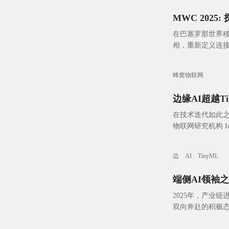
MWC 202
在巴塞罗那世界
相，重新定义连接技
新发展动态。我们
蜂窝物联网
边缘AI超越
在技术迭代如此
物联网研究机构 Io
动通信大会（MWC
边
AI
TinyML
端侧AI领袖
2025年，产业
双向奔赴的积极态势
和系统级优化打造