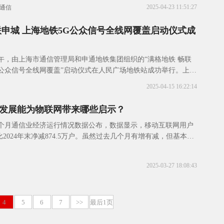
2025-04-23 11:51:27
通信
联申城 上海地铁5G公众信号全线网覆盖启动仪式成
5日上午，由上海市通信管理局和申通地铁集团组织的“满格地铁 畅联
G公众信号全线网覆盖”启动仪式在人民广场地铁站成功举行。上海
组书记、局长王天广、上海市交通
2025-04-15 16:22:14
发展能为物联网带来哪些启示？
前2个月通信业经济运行情况数据公布，数据显示，移动互联网用户
，比2024年末净减874.5万户。虽然过去几个月有增有减，但基本趋
用户已达到饱和。用户的饱
2025-03-27 18:08:43
4
5
6
7
>>
最后1页