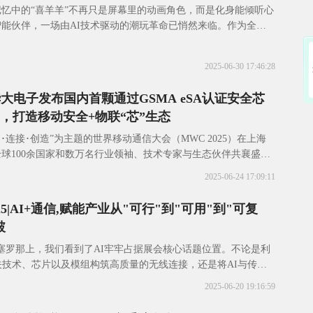
忆中的“喜羊羊”不再只是屏幕里的动画角色，而是化身能倾听心
能伙伴，一场由AI技术驱动的潮玩革命已悄然来临。作为全球
体解决方案供应商，移远通信凭借前瞻性的
2025-06-30 17:46:28
华大电子发布国内首颗通过GSMA eSA认证安全芯
G50，打造移动安全+物联“芯”生态
聚･连接･创造”为主题的世界移动通信大会（MWC 2025）在上海
球100余国家和数万名行业领袖、技术专家与生态伙伴共襄盛
移动通信的风向标盛会上，华大电
2025-06-24 17:09:11
25|AI+通信,赋能产业从"可行"到"可用"到"可复
破
塞罗那上，我们看到了AI牢牢占据展会核心话题位置。不论是利
关技术、芯片以及模组构筑高质量的无线连接，还是将AI与传统
深度融合向端侧智能方向探索新产品形态，
2025-06-20 19:16:59