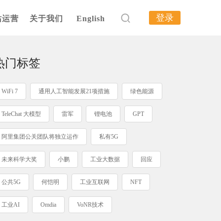
登录
站运营
关于我们
English
热门标签
WiFi 7
通用人工智能发展21项措施
绿色能源
TeleChat 大模型
雷军
锂电池
GPT
阿里集团公关团队将独立运作
私有5G
未来科学大奖
小鹏
工业大数据
回应
公共5G
何恺明
工业互联网
NFT
工业AI
Omdia
VoNR技术