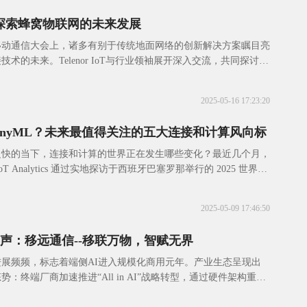
5: 探索蜂窝物联网的未来发展
移动通信大会上，诸多有别于传统地面网络的创新解决方案瞩目亮
术的未来。Telenor IoT与行业领袖展开深入交流，共同探讨最
关注到卫星物联网、6G、5G
2025-05-16 17:23:20
TinyML？未来最值得关注的五大连接和计算风向标
之快的当下，连接和计算的世界正在发生哪些变化？最近几个月，
T Analytics 通过实地探访于西班牙巴塞罗那举行的 2025 世界移
 2025），
2025-05-09 17:46:50
之声：移远通信--移联万物，智赋无界
链进展频频，标志着端侧AI进入规模化商用元年。产业生态呈现出
：终端厂商加速推进“All in AI”战略转型，通过硬件架构重构
AI原生设备；上游芯片厂