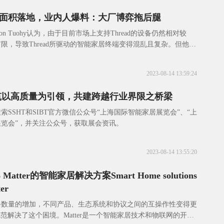
难以大面积落地，业内人爆料：大厂博弈拖后腿
Pattison Tuohy认为，由于目前市场上支持Thread的设备仍然相对较
限，导致Thread所驱动的智能家居终端变得混乱且复杂。但他也
问题其
2023-08-14 13:59:24
建筑以高质量为引领，共建跨越行业界限之桥梁
索SSHT和SIBT官方微信公众号“上海国际智能家居展览会”、“上
览会”，并关注公众号，获取展会资讯。
2023-08-14 13:55:20
 Matter的智能家居解决方案Smart Home solutions
ter
备数量的增加，不同产品、生态系统和协议之间的互操作性变得更
r 规范解决了这个困境。Matter是一个智能家居技术和物联网的开放