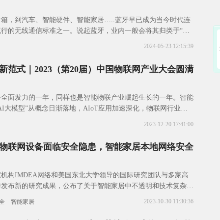
箱，到汽车、智能硬件、智能家居…..蓝牙早已成为当今时代连
流行的无线通信标准之一。说起蓝牙，业内一般会将其归类于“短
族。日常场景中，蓝牙传输距离的范围在
2024-05-23 12:15:39
新范式｜2023（第20届）中国物联网产业大会圆满
经济全面发力的一年，同样也是智能物联产业崛起生长的一年。智能
AI大模型”从概念日渐落地，AIoT应用加速深化，物联网行业正
。然而，上游去库存消费疲软，下游
2023-12-20 17:41:00
家庭物联网设备面临安全隐患，智能家居本地网络安全
机构IMDEA网络和美国东北大学领导的国际研究团队与多家高
作发布新的研究成果，公布了关于智能家居中不透明和技术复杂的
普及所带来的安全和隐私挑战的突破性发现。
2023-10-30 11:30:36
全
智能家居