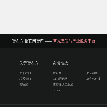
智次方·物联网智库 ——
研究型智能产业服务平台
关于智次方
友情链接
关于我们
智东西
央企融通
联系我们
C114通信网
极客邦科技
智吱屋
ITES深圳工业展
cnBeta