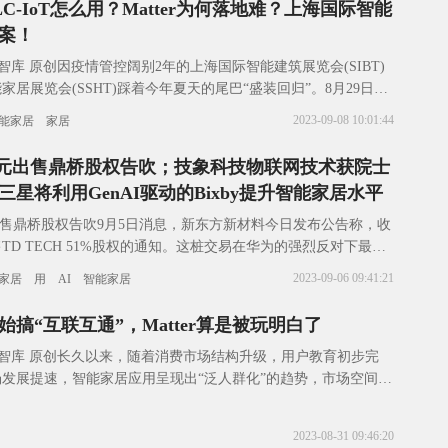
C-IoT怎么用？Matter为何落地难？上海国际智能
案！
智库 原创因疫情管控阔别2年的上海国际智能建筑展览会(SIBT)
居展览会(SSHT)踩着今年夏天的尾巴“盛装回归”。8月29日，
际智能建筑展览会SI
2023-09-08 10:01:44
能家居
家居
2亿元出售鼎桥股权告吹；技象科技物联网技术获院士
星将利用GenAI驱动的Bixby提升智能家居水平
元出售鼎桥股权告吹9月5日消息，新东方新材料今日发布公告称，收
TD TECH 51%股权的通知。这桩交易在华为的强烈反对下最终
日，新东方新材料宣布拟通过
2023-09-06 09:41:21
家居
用
AI
智能家居
搞“互联互通”，Matter算是被玩明白了
网智库 原创长久以来，随着消费市场结构升级，用户教育初步完
发展提速，智能家居应用呈现出“泛人群化”的趋势，市场空间也
ista日前发布的《2018-
2023-08-31 09:46:20