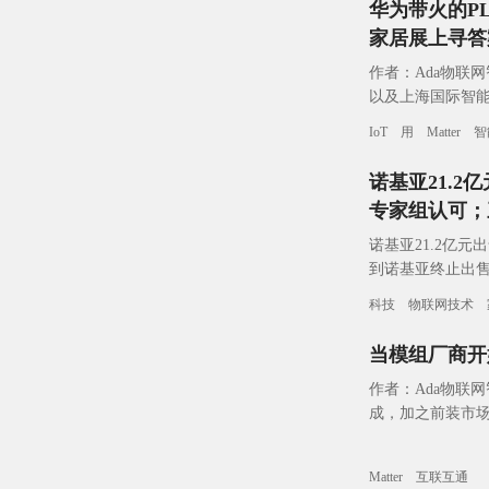
华为带火的PL
家居展上寻答
作者：Ada物联网
以及上海国际智能家
为期三天的上海国
IoT
用
Matter
智
诺基亚21.
专家组认可；三
诺基亚21.2亿
到诺基亚终止出售
告吹。今年4月9
科技
物联网技术
当模组厂商开始
作者：Ada物联
成，加之前装市场
随之持续增长。Stat
Matter
互联互通