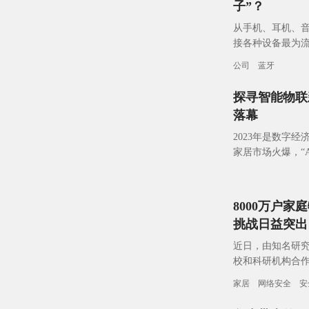
子”？
从手机、耳机、音
接各种设备最为
距离无线通信”家
公司
蓝牙
探寻智能物联
落幕
2023年是数字
家居市场火爆，“
迎来跨越式升级
8000万户
挑战日益突出
近日，由知名研究
校和科研机构合
物联网设备日益
家居
网络安全
安