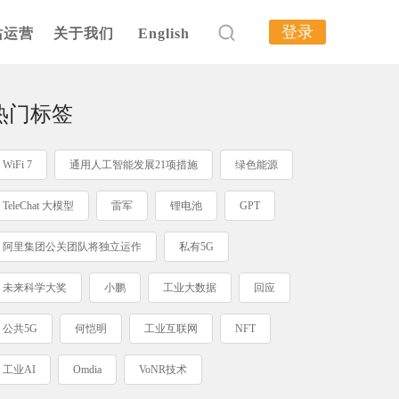
登录
站运营
关于我们
English
热门标签
WiFi 7
通用人工智能发展21项措施
绿色能源
TeleChat 大模型
雷军
锂电池
GPT
阿里集团公关团队将独立运作
私有5G
未来科学大奖
小鹏
工业大数据
回应
公共5G
何恺明
工业互联网
NFT
工业AI
Omdia
VoNR技术