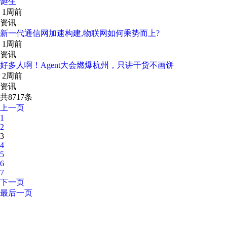
诞生
1周前
资讯
新一代通信网加速构建,物联网如何乘势而上?
1周前
资讯
好多人啊！Agent大会燃爆杭州，只讲干货不画饼
2周前
资讯
共8717条
上一页
1
2
3
4
5
6
7
下一页
最后一页