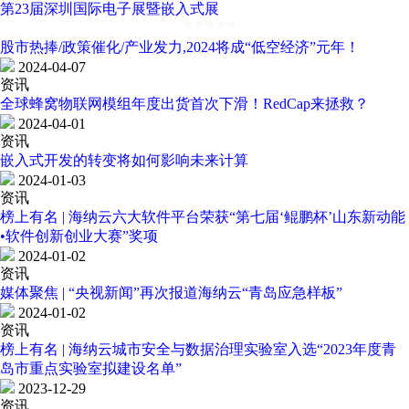
第23届深圳国际电子展暨嵌入式展
股市热捧/政策催化/产业发力,2024将成“低空经济”元年！
2024-04-07
资讯
全球蜂窝物联网模组年度出货首次下滑！RedCap来拯救？
2024-04-01
资讯
嵌入式开发的转变将如何影响未来计算
2024-01-03
资讯
榜上有名 | 海纳云六大软件平台荣获“第七届‘鲲鹏杯’山东新动能
•软件创新创业大赛”奖项
2024-01-02
资讯
媒体聚焦 | “央视新闻”再次报道海纳云“青岛应急样板”
2024-01-02
资讯
榜上有名 | 海纳云城市安全与数据治理实验室入选“2023年度青
岛市重点实验室拟建设名单”
2023-12-29
资讯