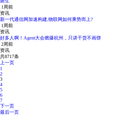
诞生
1周前
资讯
新一代通信网加速构建,物联网如何乘势而上?
1周前
资讯
好多人啊！Agent大会燃爆杭州，只讲干货不画饼
2周前
资讯
共8717条
上一页
1
2
3
4
5
6
7
下一页
最后一页