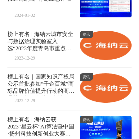
2024-01-02
榜上有名 | 海纳云城市安全
资讯
与数据治理实验室入
选“2023年度青岛市重点实
验室拟建设名单”
2023-12-29
榜上有名｜国家知识产权局
资讯
公示首批参加“千企百城”商
标品牌价值提升行动的商标
品牌名单，海纳云上榜
2023-12-29
榜上有名 | 海纳云获
资讯
2023“星云杯”AI算法暨中国
·扬州科技创新创业大赛优