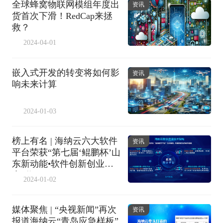
全球蜂窝物联网模组年度出
资讯
货首次下滑！RedCap来拯
救？
2024-04-01
嵌入式开发的转变将如何影
资讯
响未来计算
2024-01-03
榜上有名 | 海纳云六大软件
资讯
平台荣获“第七届‘鲲鹏杯’山
东新动能•软件创新创业大
赛”奖项
2024-01-02
媒体聚焦 | “央视新闻”再次
资讯
报道海纳云“青岛应急样板”